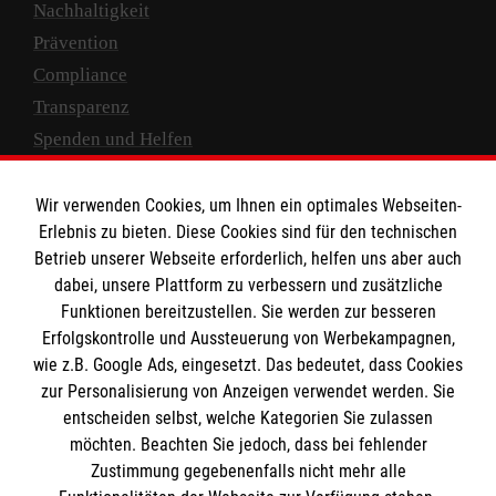
Nachhaltigkeit
Prävention
Compliance
Transparenz
Spenden und Helfen
Spendenkonto
Wir verwenden Cookies, um Ihnen ein optimales Webseiten-
Empfänger: Malteser Hilfsdienst e.V.
Erlebnis zu bieten. Diese Cookies sind für den technischen
Betrieb unserer Webseite erforderlich, helfen uns aber auch
IBAN: DE10 3706 0120 1201 2000 12
dabei, unsere Plattform zu verbessern und zusätzliche
BIC: GENODED 1PA7
Funktionen bereitzustellen. Sie werden zur besseren
Erfolgskontrolle und Aussteuerung von Werbekampagnen,
wie z.B. Google Ads, eingesetzt. Das bedeutet, dass Cookies
zur Personalisierung von Anzeigen verwendet werden. Sie
entscheiden selbst, welche Kategorien Sie zulassen
möchten. Beachten Sie jedoch, dass bei fehlender
Zustimmung gegebenenfalls nicht mehr alle