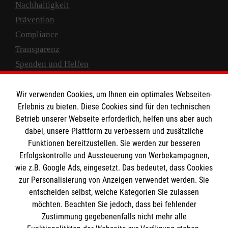
Nachhaltigkeit
Prävention
Compliance
Transparenz
Spenden und Helfen
Spendenkonto
Wir verwenden Cookies, um Ihnen ein optimales Webseiten-
Empfänger: Malteser Hilfsdienst e.V.
Erlebnis zu bieten. Diese Cookies sind für den technischen
Betrieb unserer Webseite erforderlich, helfen uns aber auch
IBAN: DE10 3706 0120 1201 2000 12
dabei, unsere Plattform zu verbessern und zusätzliche
BIC: GENODED 1PA7
Funktionen bereitzustellen. Sie werden zur besseren
Erfolgskontrolle und Aussteuerung von Werbekampagnen,
wie z.B. Google Ads, eingesetzt. Das bedeutet, dass Cookies
zur Personalisierung von Anzeigen verwendet werden. Sie
entscheiden selbst, welche Kategorien Sie zulassen
möchten. Beachten Sie jedoch, dass bei fehlender
Zustimmung gegebenenfalls nicht mehr alle