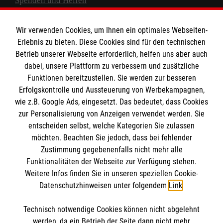
Spenden und Helfen
Spendenkonto
Wir verwenden Cookies, um Ihnen ein optimales Webseiten-
Empfänger: Malteser Hilfsdienst e.V.
Erlebnis zu bieten. Diese Cookies sind für den technischen
Betrieb unserer Webseite erforderlich, helfen uns aber auch
IBAN: DE10 3706 0120 1201 2000 12
dabei, unsere Plattform zu verbessern und zusätzliche
BIC: GENODED 1PA7
Funktionen bereitzustellen. Sie werden zur besseren
Erfolgskontrolle und Aussteuerung von Werbekampagnen,
wie z.B. Google Ads, eingesetzt. Das bedeutet, dass Cookies
zur Personalisierung von Anzeigen verwendet werden. Sie
entscheiden selbst, welche Kategorien Sie zulassen
möchten. Beachten Sie jedoch, dass bei fehlender
Zustimmung gegebenenfalls nicht mehr alle
Funktionalitäten der Webseite zur Verfügung stehen.
Weitere Infos finden Sie in unseren speziellen Cookie-
Newsletter abonnieren
Datenschutzhinweisen unter folgendem
Link
.
Technisch notwendige Cookies können nicht abgelehnt
Cookies verwalten
|
AGB
|
Impressum
|
Datenschutz
|
werden, da ein Betrieb der Seite dann nicht mehr