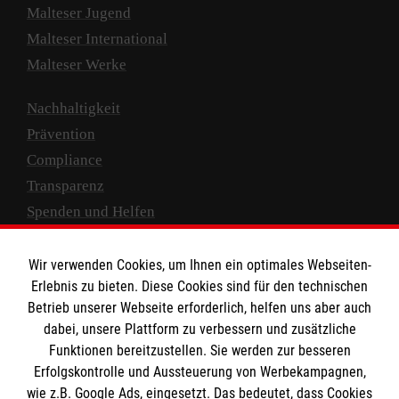
Malteser Jugend
Malteser International
Malteser Werke
Nachhaltigkeit
Prävention
Compliance
Transparenz
Spenden und Helfen
Spendenkonto
Wir verwenden Cookies, um Ihnen ein optimales Webseiten-
Empfänger: Malteser Hilfsdienst e.V.
Erlebnis zu bieten. Diese Cookies sind für den technischen
Betrieb unserer Webseite erforderlich, helfen uns aber auch
IBAN: DE10 3706 0120 1201 2000 12
dabei, unsere Plattform zu verbessern und zusätzliche
BIC: GENODED 1PA7
Funktionen bereitzustellen. Sie werden zur besseren
Erfolgskontrolle und Aussteuerung von Werbekampagnen,
wie z.B. Google Ads, eingesetzt. Das bedeutet, dass Cookies