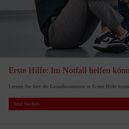
Erste Hilfe: Im Notfall helfen kön
Lernen Sie hier die Grundkenntnisse in Erster Hilfe ken
Jetzt buchen