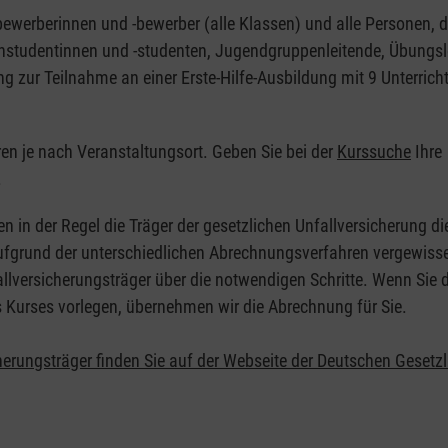
nbewerberinnen und -bewerber (alle Klassen) und alle Personen, d
zinstudentinnen und -studenten, Jugendgruppenleitende, Übungsl
ng zur Teilnahme an einer Erste-Hilfe-Ausbildung mit 9 Unterrich
eren je nach Veranstaltungsort. Geben Sie bei der
Kurssuche
Ihre
.
en in der Regel die Träger der gesetzlichen Unfallversicherung d
 Aufgrund der unterschiedlichen Abrechnungsverfahren vergewisse
allversicherungsträger über die notwendigen Schritte. Wenn Sie d
s Kurses vorlegen, übernehmen wir die Abrechnung für Sie.
herungsträger finden Sie auf der Webseite der Deutschen Gesetz