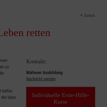
Zurück
Leben retten
önnen
Kontakt:
sen zu
Malteser Ausbildung
lle
Nachricht senden
l helfen
Individuelle Erste-Hilfe-
. Wir üben
Kurse