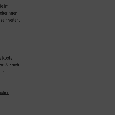
ie im
eiterinnen
tseinheiten.
ie Kosten
rn Sie sich
ie
lichen