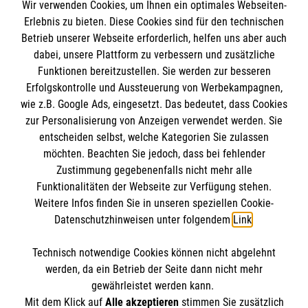
Wir verwenden Cookies, um Ihnen ein optimales Webseiten-
Empfänger: Malteser Hilfsdienst e.V.
Erlebnis zu bieten. Diese Cookies sind für den technischen
Betrieb unserer Webseite erforderlich, helfen uns aber auch
IBAN: DE10 3706 0120 1201 2000 12
dabei, unsere Plattform zu verbessern und zusätzliche
BIC: GENODED 1PA7
Funktionen bereitzustellen. Sie werden zur besseren
Erfolgskontrolle und Aussteuerung von Werbekampagnen,
wie z.B. Google Ads, eingesetzt. Das bedeutet, dass Cookies
zur Personalisierung von Anzeigen verwendet werden. Sie
entscheiden selbst, welche Kategorien Sie zulassen
möchten. Beachten Sie jedoch, dass bei fehlender
Zustimmung gegebenenfalls nicht mehr alle
Funktionalitäten der Webseite zur Verfügung stehen.
Weitere Infos finden Sie in unseren speziellen Cookie-
Newsletter abonnieren
Datenschutzhinweisen unter folgendem
Link
.
Technisch notwendige Cookies können nicht abgelehnt
Cookies verwalten
|
AGB
|
Impressum
|
Datenschutz
|
werden, da ein Betrieb der Seite dann nicht mehr
Barrierefreiheit
|
Kontakt
|
Sharepoint
|
Mediathek
gewährleistet werden kann.
Mit dem Klick auf
Alle akzeptieren
stimmen Sie zusätzlich