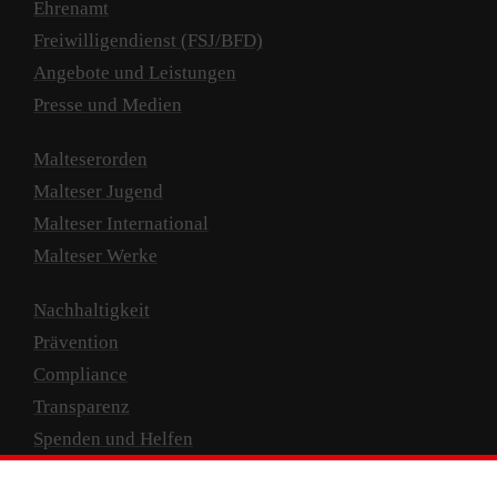
Ehrenamt
Freiwilligendienst (FSJ/BFD)
Angebote und Leistungen
Presse und Medien
Malteserorden
Malteser Jugend
Malteser International
Malteser Werke
Nachhaltigkeit
Prävention
Compliance
Transparenz
Spenden und Helfen
Spendenkonto