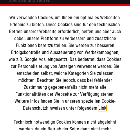
Spenden und Helfen
Spendenkonto
Wir verwenden Cookies, um Ihnen ein optimales Webseiten-
Empfänger: Malteser Hilfsdienst e.V.
Erlebnis zu bieten. Diese Cookies sind für den technischen
Betrieb unserer Webseite erforderlich, helfen uns aber auch
IBAN: DE10 3706 0120 1201 2000 12
dabei, unsere Plattform zu verbessern und zusätzliche
BIC: GENODED 1PA7
Funktionen bereitzustellen. Sie werden zur besseren
Erfolgskontrolle und Aussteuerung von Werbekampagnen,
wie z.B. Google Ads, eingesetzt. Das bedeutet, dass Cookies
zur Personalisierung von Anzeigen verwendet werden. Sie
entscheiden selbst, welche Kategorien Sie zulassen
möchten. Beachten Sie jedoch, dass bei fehlender
Zustimmung gegebenenfalls nicht mehr alle
Funktionalitäten der Webseite zur Verfügung stehen.
Weitere Infos finden Sie in unseren speziellen Cookie-
Newsletter abonnieren
Datenschutzhinweisen unter folgendem
Link
.
Technisch notwendige Cookies können nicht abgelehnt
Cookies verwalten
|
AGB
|
Impressum
|
Datenschutz
|
werden, da ein Betrieb der Seite dann nicht mehr