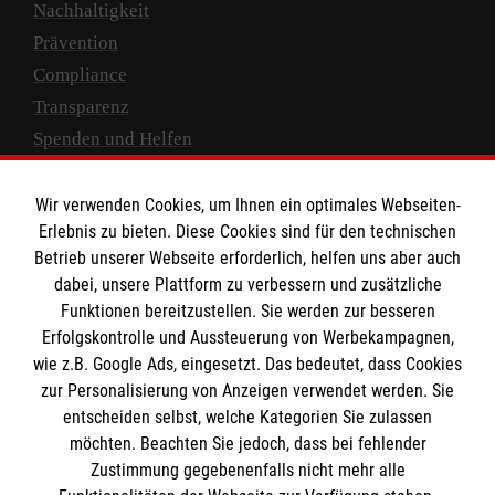
Nachhaltigkeit
Prävention
Compliance
Transparenz
Spenden und Helfen
Spendenkonto
Wir verwenden Cookies, um Ihnen ein optimales Webseiten-
Empfänger: Malteser Hilfsdienst e.V.
Erlebnis zu bieten. Diese Cookies sind für den technischen
Betrieb unserer Webseite erforderlich, helfen uns aber auch
IBAN: DE10 3706 0120 1201 2000 12
dabei, unsere Plattform zu verbessern und zusätzliche
BIC: GENODED 1PA7
Funktionen bereitzustellen. Sie werden zur besseren
Erfolgskontrolle und Aussteuerung von Werbekampagnen,
wie z.B. Google Ads, eingesetzt. Das bedeutet, dass Cookies
zur Personalisierung von Anzeigen verwendet werden. Sie
entscheiden selbst, welche Kategorien Sie zulassen
möchten. Beachten Sie jedoch, dass bei fehlender
Zustimmung gegebenenfalls nicht mehr alle