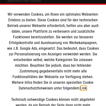
Spenden und Helfen
Spendenkonto
Wir verwenden Cookies, um Ihnen ein optimales Webseiten-
Empfänger: Malteser Hilfsdienst e.V.
Erlebnis zu bieten. Diese Cookies sind für den technischen
Betrieb unserer Webseite erforderlich, helfen uns aber auch
IBAN: DE10 3706 0120 1201 2000 12
dabei, unsere Plattform zu verbessern und zusätzliche
BIC: GENODED 1PA7
Funktionen bereitzustellen. Sie werden zur besseren
Erfolgskontrolle und Aussteuerung von Werbekampagnen,
wie z.B. Google Ads, eingesetzt. Das bedeutet, dass Cookies
zur Personalisierung von Anzeigen verwendet werden. Sie
entscheiden selbst, welche Kategorien Sie zulassen
möchten. Beachten Sie jedoch, dass bei fehlender
Zustimmung gegebenenfalls nicht mehr alle
Funktionalitäten der Webseite zur Verfügung stehen.
Weitere Infos finden Sie in unseren speziellen Cookie-
Newsletter abonnieren
Datenschutzhinweisen unter folgendem
Link
.
Technisch notwendige Cookies können nicht abgelehnt
Cookies verwalten
|
AGB
|
Impressum
|
Datenschutz
|
werden, da ein Betrieb der Seite dann nicht mehr