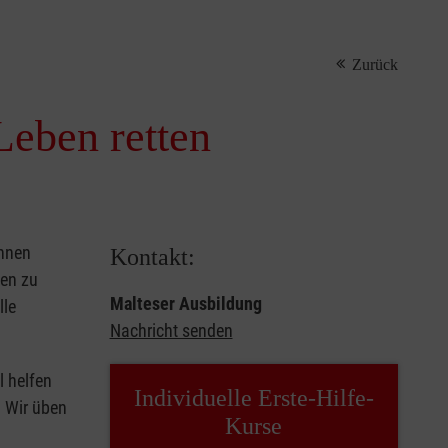
Zurück
Leben retten
önnen
Kontakt:
sen zu
Malteser Ausbildung
lle
Nachricht senden
l helfen
Individuelle Erste-Hilfe-
. Wir üben
Kurse