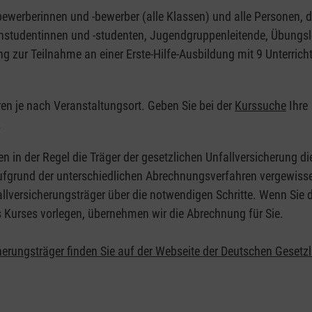
nbewerberinnen und -bewerber (alle Klassen) und alle Personen, d
zinstudentinnen und -studenten, Jugendgruppenleitende, Übungsl
ng zur Teilnahme an einer Erste-Hilfe-Ausbildung mit 9 Unterrich
eren je nach Veranstaltungsort. Geben Sie bei der
Kurssuche
Ihre
.
en in der Regel die Träger der gesetzlichen Unfallversicherung d
 Aufgrund der unterschiedlichen Abrechnungsverfahren vergewisse
allversicherungsträger über die notwendigen Schritte. Wenn Sie d
s Kurses vorlegen, übernehmen wir die Abrechnung für Sie.
herungsträger finden Sie auf der Webseite der Deutschen Gesetz