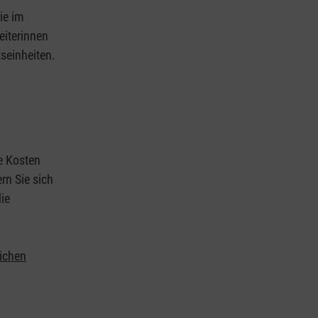
ie im
eiterinnen
tseinheiten.
ie Kosten
rn Sie sich
ie
lichen