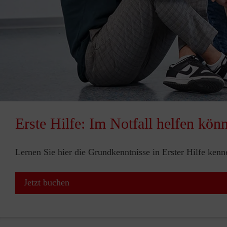
Erste Hilfe: Im Notfall helfen kön
Lernen Sie hier die Grundkenntnisse in Erster Hilfe ken
Jetzt buchen