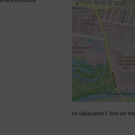
e-Hilfe-Broschüre
+
−
Im Gebäudeteil F bitte der W
⇧