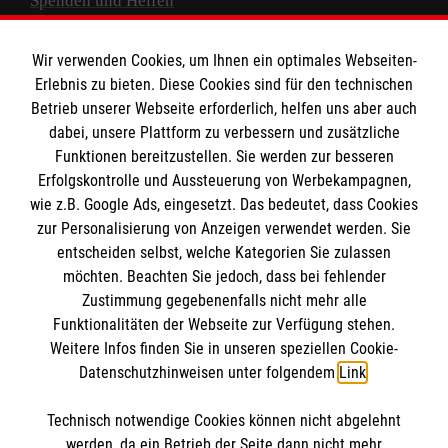
Spenden und Helfen
Spendenkonto
Wir verwenden Cookies, um Ihnen ein optimales Webseiten-
Empfänger: Malteser Hilfsdienst e.V.
Erlebnis zu bieten. Diese Cookies sind für den technischen
Betrieb unserer Webseite erforderlich, helfen uns aber auch
IBAN: DE10 3706 0120 1201 2000 12
dabei, unsere Plattform zu verbessern und zusätzliche
BIC: GENODED 1PA7
Funktionen bereitzustellen. Sie werden zur besseren
Erfolgskontrolle und Aussteuerung von Werbekampagnen,
wie z.B. Google Ads, eingesetzt. Das bedeutet, dass Cookies
zur Personalisierung von Anzeigen verwendet werden. Sie
entscheiden selbst, welche Kategorien Sie zulassen
möchten. Beachten Sie jedoch, dass bei fehlender
Zustimmung gegebenenfalls nicht mehr alle
Funktionalitäten der Webseite zur Verfügung stehen.
Weitere Infos finden Sie in unseren speziellen Cookie-
Newsletter abonnieren
Datenschutzhinweisen unter folgendem
Link
.
Technisch notwendige Cookies können nicht abgelehnt
Cookies verwalten
|
AGB
|
Impressum
|
Datenschutz
|
werden, da ein Betrieb der Seite dann nicht mehr