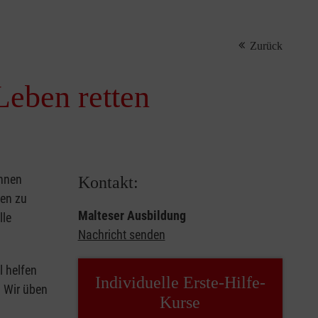
Zurück
Leben retten
önnen
Kontakt:
sen zu
Malteser Ausbildung
lle
Nachricht senden
l helfen
Individuelle Erste-Hilfe-
. Wir üben
Kurse