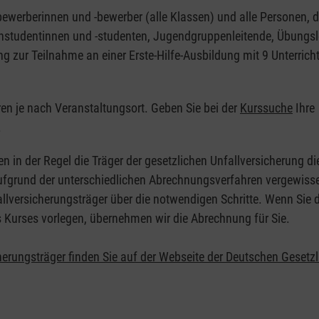
nbewerberinnen und -bewerber (alle Klassen) und alle Personen, d
zinstudentinnen und -studenten, Jugendgruppenleitende, Übungsl
ng zur Teilnahme an einer Erste-Hilfe-Ausbildung mit 9 Unterrich
eren je nach Veranstaltungsort. Geben Sie bei der
Kurssuche
Ihre
.
en in der Regel die Träger der gesetzlichen Unfallversicherung d
 Aufgrund der unterschiedlichen Abrechnungsverfahren vergewisse
allversicherungsträger über die notwendigen Schritte. Wenn Sie d
s Kurses vorlegen, übernehmen wir die Abrechnung für Sie.
herungsträger finden Sie auf der Webseite der Deutschen Gesetz