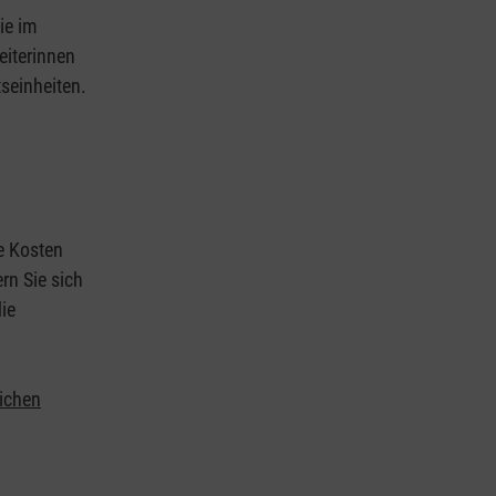
ie im
eiterinnen
tseinheiten.
ie Kosten
rn Sie sich
ie
lichen