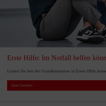
Erste Hilfe: Im Notfall helfen kön
Lernen Sie hier die Grundkenntnisse in Erster Hilfe ken
Jetzt buchen