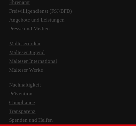
Ehrenamt
Freiwilligendienst (FSJ/BFD)
Angebote und Leistungen
Presse und Medien
Malteserorden
Malteser Jugend
Malteser International
Malteser Werke
Nachhaltigkeit
Prävention
Compliance
Transparenz
Spenden und Helfen
Spendenkonto