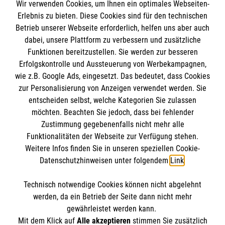
Wir verwenden Cookies, um Ihnen ein optimales Webseiten-
Empfänger: Malteser Hilfsdienst e.V.
Erlebnis zu bieten. Diese Cookies sind für den technischen
Betrieb unserer Webseite erforderlich, helfen uns aber auch
IBAN: DE10 3706 0120 1201 2000 12
dabei, unsere Plattform zu verbessern und zusätzliche
BIC: GENODED 1PA7
Funktionen bereitzustellen. Sie werden zur besseren
Erfolgskontrolle und Aussteuerung von Werbekampagnen,
wie z.B. Google Ads, eingesetzt. Das bedeutet, dass Cookies
zur Personalisierung von Anzeigen verwendet werden. Sie
entscheiden selbst, welche Kategorien Sie zulassen
möchten. Beachten Sie jedoch, dass bei fehlender
Zustimmung gegebenenfalls nicht mehr alle
Funktionalitäten der Webseite zur Verfügung stehen.
Weitere Infos finden Sie in unseren speziellen Cookie-
Newsletter abonnieren
Datenschutzhinweisen unter folgendem
Link
.
Technisch notwendige Cookies können nicht abgelehnt
Cookies verwalten
|
AGB
|
Impressum
|
Datenschutz
|
werden, da ein Betrieb der Seite dann nicht mehr
Barrierefreiheit
|
Kontakt
|
Sharepoint
|
Mediathek
gewährleistet werden kann.
Mit dem Klick auf
Alle akzeptieren
stimmen Sie zusätzlich