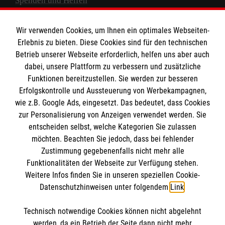
Spenden und Helfen
Spendenkonto
Wir verwenden Cookies, um Ihnen ein optimales Webseiten-
Empfänger: Malteser Hilfsdienst e.V.
Erlebnis zu bieten. Diese Cookies sind für den technischen
Betrieb unserer Webseite erforderlich, helfen uns aber auch
IBAN: DE10 3706 0120 1201 2000 12
dabei, unsere Plattform zu verbessern und zusätzliche
BIC: GENODED 1PA7
Funktionen bereitzustellen. Sie werden zur besseren
Erfolgskontrolle und Aussteuerung von Werbekampagnen,
wie z.B. Google Ads, eingesetzt. Das bedeutet, dass Cookies
zur Personalisierung von Anzeigen verwendet werden. Sie
entscheiden selbst, welche Kategorien Sie zulassen
möchten. Beachten Sie jedoch, dass bei fehlender
Zustimmung gegebenenfalls nicht mehr alle
Funktionalitäten der Webseite zur Verfügung stehen.
Weitere Infos finden Sie in unseren speziellen Cookie-
Newsletter abonnieren
Datenschutzhinweisen unter folgendem
Link
.
Technisch notwendige Cookies können nicht abgelehnt
Cookies verwalten
|
AGB
|
Impressum
|
Datenschutz
|
werden, da ein Betrieb der Seite dann nicht mehr