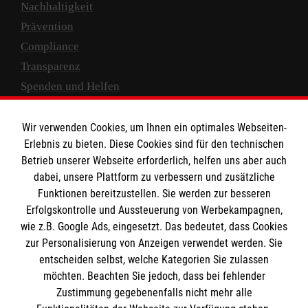
Nachhaltigkeit
Prävention
Compliance
Transparenz
Spenden und Helfen
Spendenkonto
Wir verwenden Cookies, um Ihnen ein optimales Webseiten-
Empfänger: Malteser Hilfsdienst e.V.
Erlebnis zu bieten. Diese Cookies sind für den technischen
Betrieb unserer Webseite erforderlich, helfen uns aber auch
IBAN: DE10 3706 0120 1201 2000 12
dabei, unsere Plattform zu verbessern und zusätzliche
BIC: GENODED 1PA7
Funktionen bereitzustellen. Sie werden zur besseren
Erfolgskontrolle und Aussteuerung von Werbekampagnen,
wie z.B. Google Ads, eingesetzt. Das bedeutet, dass Cookies
zur Personalisierung von Anzeigen verwendet werden. Sie
entscheiden selbst, welche Kategorien Sie zulassen
möchten. Beachten Sie jedoch, dass bei fehlender
Zustimmung gegebenenfalls nicht mehr alle