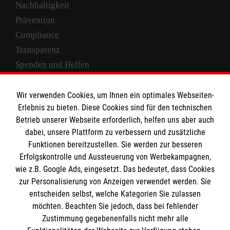
Nachhaltigkeit
Prävention
Compliance
Transparenz
Spenden und Helfen
Spendenkonto
Wir verwenden Cookies, um Ihnen ein optimales Webseiten-
Empfänger: Malteser Hilfsdienst e.V.
Erlebnis zu bieten. Diese Cookies sind für den technischen
Betrieb unserer Webseite erforderlich, helfen uns aber auch
IBAN: DE10 3706 0120 1201 2000 12
dabei, unsere Plattform zu verbessern und zusätzliche
BIC: GENODED 1PA7
Funktionen bereitzustellen. Sie werden zur besseren
Erfolgskontrolle und Aussteuerung von Werbekampagnen,
wie z.B. Google Ads, eingesetzt. Das bedeutet, dass Cookies
zur Personalisierung von Anzeigen verwendet werden. Sie
entscheiden selbst, welche Kategorien Sie zulassen
möchten. Beachten Sie jedoch, dass bei fehlender
Zustimmung gegebenenfalls nicht mehr alle