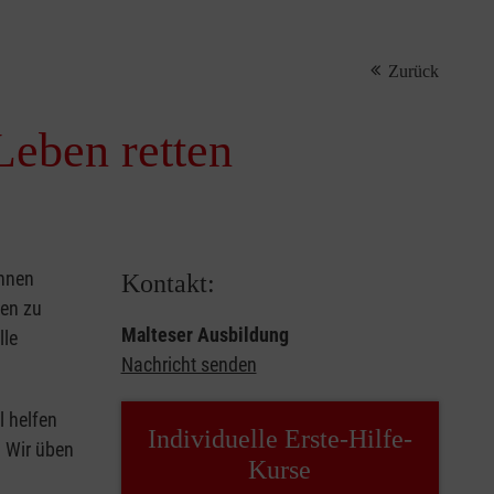
Zurück
Leben retten
önnen
Kontakt:
sen zu
Malteser Ausbildung
lle
Nachricht senden
l helfen
Individuelle Erste-Hilfe-
. Wir üben
Kurse