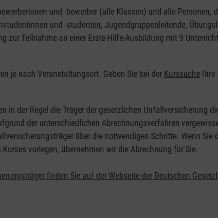
nbewerberinnen und -bewerber (alle Klassen) und alle Personen, d
zinstudentinnen und -studenten, Jugendgruppenleitende, Übungsl
ng zur Teilnahme an einer Erste-Hilfe-Ausbildung mit 9 Unterrich
eren je nach Veranstaltungsort. Geben Sie bei der
Kurssuche
Ihre
.
en in der Regel die Träger der gesetzlichen Unfallversicherung d
 Aufgrund der unterschiedlichen Abrechnungsverfahren vergewisse
allversicherungsträger über die notwendigen Schritte. Wenn Sie d
s Kurses vorlegen, übernehmen wir die Abrechnung für Sie.
herungsträger finden Sie auf der Webseite der Deutschen Gesetz