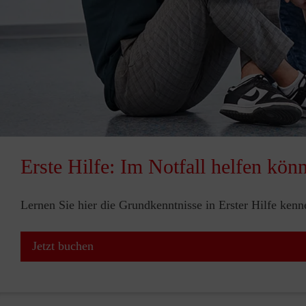
Erste Hilfe: Im Notfall helfen kön
Lernen Sie hier die Grundkenntnisse in Erster Hilfe ken
Jetzt buchen