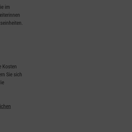
ie im
eiterinnen
tseinheiten.
ie Kosten
rn Sie sich
ie
lichen