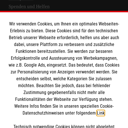
Spenden und Helfen
Spendenkonto
Wir verwenden Cookies, um Ihnen ein optimales Webseiten-
Empfänger: Malteser Hilfsdienst e.V.
Erlebnis zu bieten. Diese Cookies sind für den technischen
Betrieb unserer Webseite erforderlich, helfen uns aber auch
IBAN: DE10 3706 0120 1201 2000 12
dabei, unsere Plattform zu verbessern und zusätzliche
BIC: GENODED 1PA7
Funktionen bereitzustellen. Sie werden zur besseren
Erfolgskontrolle und Aussteuerung von Werbekampagnen,
wie z.B. Google Ads, eingesetzt. Das bedeutet, dass Cookies
zur Personalisierung von Anzeigen verwendet werden. Sie
entscheiden selbst, welche Kategorien Sie zulassen
möchten. Beachten Sie jedoch, dass bei fehlender
Zustimmung gegebenenfalls nicht mehr alle
Funktionalitäten der Webseite zur Verfügung stehen.
Weitere Infos finden Sie in unseren speziellen Cookie-
Newsletter abonnieren
Datenschutzhinweisen unter folgendem
Link
.
Technisch notwendige Cookies können nicht abgelehnt
Cookies verwalten
|
AGB
|
Impressum
|
Datenschutz
|