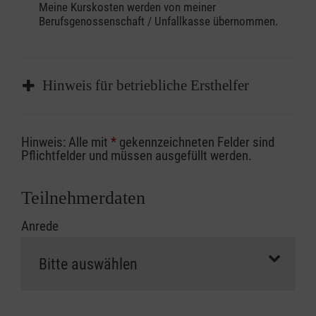
Meine Kurskosten werden von meiner
Berufsgenossenschaft / Unfallkasse übernommen.
Hinweis für betriebliche Ersthelfer
Sofern Sie ein Kostenübernahmeverfahren
Hinweis: Alle mit
*
gekennzeichneten Felder sind
Ihrer Berufsgenossenschaft / Unfallkasse
Pflichtfelder und müssen ausgefüllt werden.
nutzen, beachten Sie bitte, dass die
Abrechnungsunterlagen spätestens zu
Teilnehmerdaten
Kursbeginn vorliegen müssen. Andernfalls
Anrede
erfolgt eine Abrechnung der vollen Kursgebühr
als Selbstzahler.
Die notwendigen Formulare für die
Kostenübernahme erhalten Sie bei der für Sie
zuständigen Berufsgenossenschaft oder