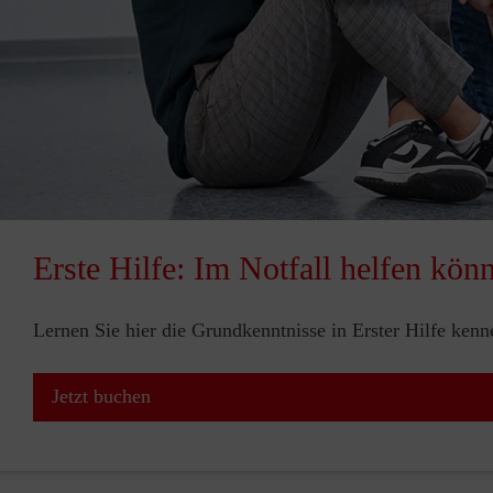
Erste Hilfe: Im Notfall helfen kön
Lernen Sie hier die Grundkenntnisse in Erster Hilfe ken
Jetzt buchen