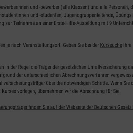
nbewerberinnen und -bewerber (alle Klassen) und alle Personen, d
zinstudentinnen und -studenten, Jugendgruppenleitende, Übungsl
ng zur Teilnahme an einer Erste-Hilfe-Ausbildung mit 9 Unterrich
eren je nach Veranstaltungsort. Geben Sie bei der
Kurssuche
Ihre
.
en in der Regel die Träger der gesetzlichen Unfallversicherung d
 Aufgrund der unterschiedlichen Abrechnungsverfahren vergewisse
allversicherungsträger über die notwendigen Schritte. Wenn Sie d
s Kurses vorlegen, übernehmen wir die Abrechnung für Sie.
herungsträger finden Sie auf der Webseite der Deutschen Gesetz