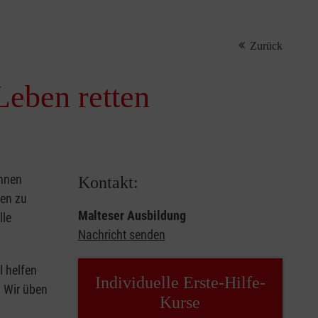
Zurück
Leben retten
önnen
Kontakt:
sen zu
Malteser Ausbildung
lle
Nachricht senden
l helfen
Individuelle Erste-Hilfe-
. Wir üben
Kurse