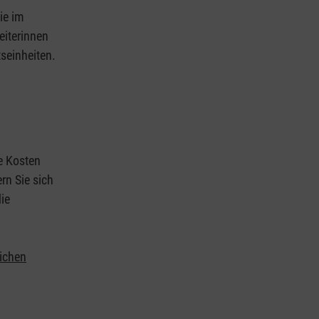
ie im
eiterinnen
tseinheiten.
ie Kosten
rn Sie sich
ie
lichen