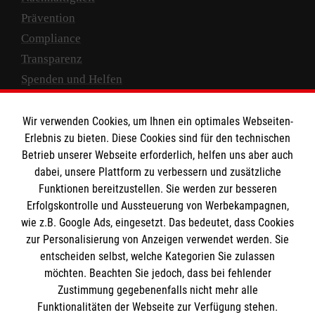
Prävention
Compliance
Transparenz
Spenden und Helfen
Spendenkonto
Wir verwenden Cookies, um Ihnen ein optimales Webseiten-
Empfänger: Malteser Hilfsdienst e.V.
Erlebnis zu bieten. Diese Cookies sind für den technischen
Betrieb unserer Webseite erforderlich, helfen uns aber auch
IBAN: DE10 3706 0120 1201 2000 12
dabei, unsere Plattform zu verbessern und zusätzliche
BIC: GENODED 1PA7
Funktionen bereitzustellen. Sie werden zur besseren
Erfolgskontrolle und Aussteuerung von Werbekampagnen,
wie z.B. Google Ads, eingesetzt. Das bedeutet, dass Cookies
zur Personalisierung von Anzeigen verwendet werden. Sie
entscheiden selbst, welche Kategorien Sie zulassen
möchten. Beachten Sie jedoch, dass bei fehlender
Zustimmung gegebenenfalls nicht mehr alle
Funktionalitäten der Webseite zur Verfügung stehen.