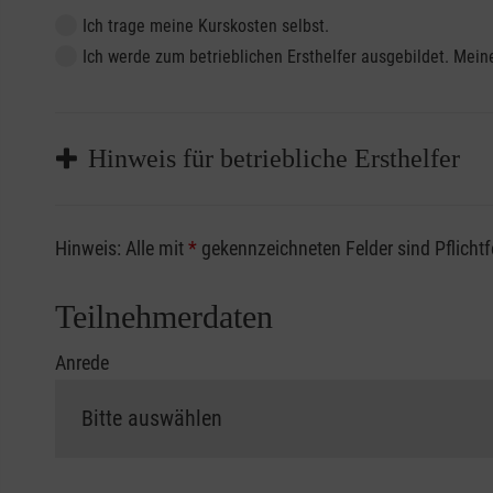
Ich trage meine Kurskosten selbst.
Ich werde zum betrieblichen Ersthelfer ausgebildet. Me
Hinweis für betriebliche Ersthelfer
Sofern Sie ein Kostenübernahmeverfahren Ihrer Beru
Hinweis: Alle mit
*
gekennzeichneten Felder sind Pflicht
vorliegen müssen. Andernfalls erfolgt eine Abrechnu
Die notwendigen Formulare für die Kostenübernah
Teilnehmerdaten
Anrede