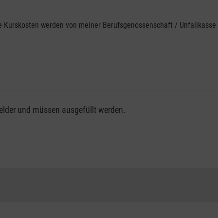
ine Kurskosten werden von meiner Berufsgenossenschaft / Unfallkas
fsgenossenschaft / Unfallkasse nutzen, beachten Sie bitte, da
felder und müssen ausgefüllt werden.
ng der vollen Kursgebühr als Selbstzahler.
me erhalten Sie bei der für Sie zuständigen Berufsgenossensch