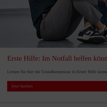
Erste Hilfe: Im Notfall helfen kön
Lernen Sie hier die Grundkenntnisse in Erster Hilfe ken
Jetzt buchen