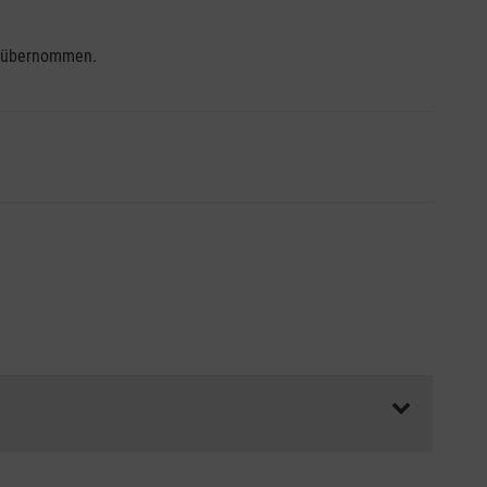
se übernommen.
ss die Abrechnungsunterlagen spätestens zu Kursbeginn
aft oder Unfallkasse.