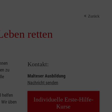
Zurück
Leben retten
önnen
Kontakt:
sen zu
Malteser Ausbildung
lle
Nachricht senden
l helfen
Individuelle Erste-Hilfe-
. Wir üben
Kurse