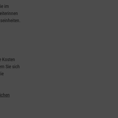
ie im
eiterinnen
tseinheiten.
ie Kosten
rn Sie sich
ie
lichen