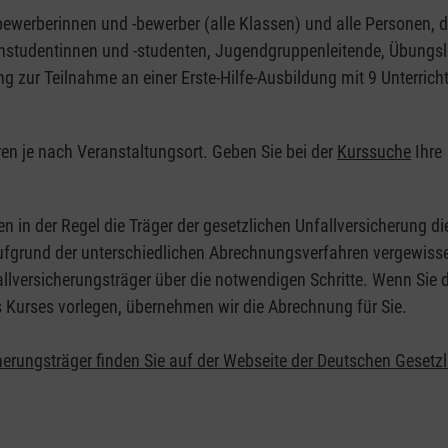
nbewerberinnen und -bewerber (alle Klassen) und alle Personen, d
zinstudentinnen und -studenten, Jugendgruppenleitende, Übungsl
ng zur Teilnahme an einer Erste-Hilfe-Ausbildung mit 9 Unterrich
eren je nach Veranstaltungsort. Geben Sie bei der
Kurssuche
Ihre
.
en in der Regel die Träger der gesetzlichen Unfallversicherung d
 Aufgrund der unterschiedlichen Abrechnungsverfahren vergewisse
allversicherungsträger über die notwendigen Schritte. Wenn Sie d
s Kurses vorlegen, übernehmen wir die Abrechnung für Sie.
herungsträger finden Sie auf der Webseite der Deutschen Gesetz