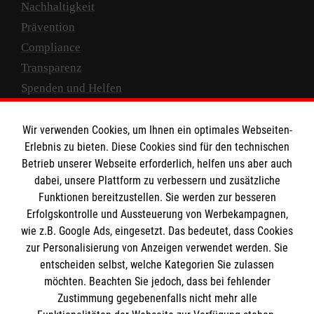
Nachhaltigkeit
Prävention
Compliance
Transparenz
Spenden und Helfen
Spendenkonto
Wir verwenden Cookies, um Ihnen ein optimales Webseiten-
Empfänger: Malteser Hilfsdienst e.V.
Erlebnis zu bieten. Diese Cookies sind für den technischen
Betrieb unserer Webseite erforderlich, helfen uns aber auch
IBAN: DE10 3706 0120 1201 2000 12
dabei, unsere Plattform zu verbessern und zusätzliche
BIC: GENODED 1PA7
Funktionen bereitzustellen. Sie werden zur besseren
Erfolgskontrolle und Aussteuerung von Werbekampagnen,
wie z.B. Google Ads, eingesetzt. Das bedeutet, dass Cookies
zur Personalisierung von Anzeigen verwendet werden. Sie
entscheiden selbst, welche Kategorien Sie zulassen
möchten. Beachten Sie jedoch, dass bei fehlender
Zustimmung gegebenenfalls nicht mehr alle