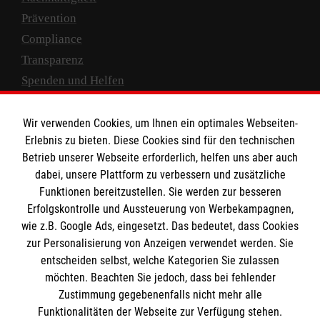
Prävention
Compliance
Transparenz
Spenden und Helfen
Spendenkonto
Wir verwenden Cookies, um Ihnen ein optimales Webseiten-
Empfänger: Malteser Hilfsdienst e.V.
Erlebnis zu bieten. Diese Cookies sind für den technischen
Betrieb unserer Webseite erforderlich, helfen uns aber auch
IBAN: DE10 3706 0120 1201 2000 12
dabei, unsere Plattform zu verbessern und zusätzliche
BIC: GENODED 1PA7
Funktionen bereitzustellen. Sie werden zur besseren
Erfolgskontrolle und Aussteuerung von Werbekampagnen,
wie z.B. Google Ads, eingesetzt. Das bedeutet, dass Cookies
zur Personalisierung von Anzeigen verwendet werden. Sie
entscheiden selbst, welche Kategorien Sie zulassen
möchten. Beachten Sie jedoch, dass bei fehlender
Zustimmung gegebenenfalls nicht mehr alle
Funktionalitäten der Webseite zur Verfügung stehen.