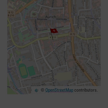
©
OpenStreetMap
contributors.
+
−
⇧