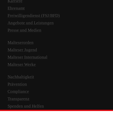
Karriere
Ehrenamt
Freiwilligendienst (FSJ/BFD)
Angebote und Leistungen
Presse und Medien
Malteserorden
Malteser Jugend
Malteser International
Malteser Werke
Nachhaltigkeit
Prävention
Compliance
Transparenz
Spenden und Helfen