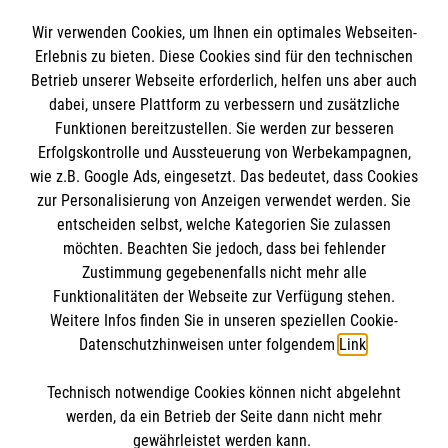
Spendenkonto
Wir verwenden Cookies, um Ihnen ein optimales Webseiten-
Empfänger: Malteser Hilfsdienst e.V.
Erlebnis zu bieten. Diese Cookies sind für den technischen
Betrieb unserer Webseite erforderlich, helfen uns aber auch
IBAN: DE10 3706 0120 1201 2000 12
dabei, unsere Plattform zu verbessern und zusätzliche
BIC: GENODED 1PA7
Funktionen bereitzustellen. Sie werden zur besseren
Erfolgskontrolle und Aussteuerung von Werbekampagnen,
wie z.B. Google Ads, eingesetzt. Das bedeutet, dass Cookies
zur Personalisierung von Anzeigen verwendet werden. Sie
entscheiden selbst, welche Kategorien Sie zulassen
möchten. Beachten Sie jedoch, dass bei fehlender
Zustimmung gegebenenfalls nicht mehr alle
Funktionalitäten der Webseite zur Verfügung stehen.
Weitere Infos finden Sie in unseren speziellen Cookie-
Newsletter abonnieren
Datenschutzhinweisen unter folgendem
Link
.
Technisch notwendige Cookies können nicht abgelehnt
Cookies verwalten
|
AGB
|
Impressum
|
Datenschutz
|
werden, da ein Betrieb der Seite dann nicht mehr
Barrierefreiheit
|
Kontakt
|
Sharepoint
|
Mediathek
gewährleistet werden kann.