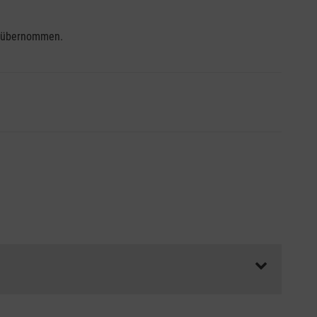
se übernommen.
ss die Abrechnungsunterlagen spätestens zu Kursbeginn
aft oder Unfallkasse.