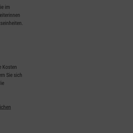
ie im
eiterinnen
tseinheiten.
ie Kosten
rn Sie sich
ie
lichen