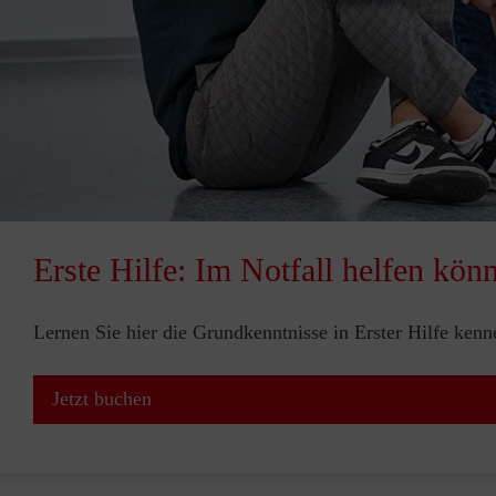
Erste Hilfe: Im Notfall helfen kön
Lernen Sie hier die Grundkenntnisse in Erster Hilfe ken
Jetzt buchen