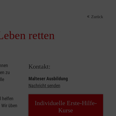
Zurück
Leben retten
önnen
Kontakt:
sen zu
Malteser Ausbildung
lle
Nachricht senden
l helfen
Individuelle Erste-Hilfe-
. Wir üben
Kurse