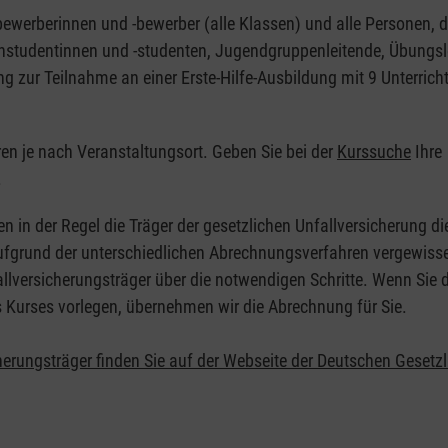
nbewerberinnen und -bewerber (alle Klassen) und alle Personen, d
zinstudentinnen und -studenten, Jugendgruppenleitende, Übungsl
ng zur Teilnahme an einer Erste-Hilfe-Ausbildung mit 9 Unterrich
eren je nach Veranstaltungsort. Geben Sie bei der
Kurssuche
Ihre
.
en in der Regel die Träger der gesetzlichen Unfallversicherung d
 Aufgrund der unterschiedlichen Abrechnungsverfahren vergewisse
allversicherungsträger über die notwendigen Schritte. Wenn Sie d
s Kurses vorlegen, übernehmen wir die Abrechnung für Sie.
herungsträger finden Sie auf der Webseite der Deutschen Gesetz