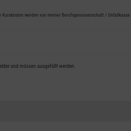
ine Kurskosten werden von meiner Berufsgenossenschaft / Unfallkas
fsgenossenschaft / Unfallkasse nutzen, beachten Sie bitte, da
felder und müssen ausgefüllt werden.
ng der vollen Kursgebühr als Selbstzahler.
me erhalten Sie bei der für Sie zuständigen Berufsgenossensch