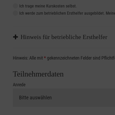
Ich trage meine Kurskosten selbst.
Ich werde zum betrieblichen Ersthelfer ausgebildet. Me
Hinweis für betriebliche Ersthelfer
Sofern Sie ein Kostenübernahmeverfahren Ihrer Beru
Hinweis: Alle mit
*
gekennzeichneten Felder sind Pflicht
vorliegen müssen. Andernfalls erfolgt eine Abrechnu
Die notwendigen Formulare für die Kostenübernah
Teilnehmerdaten
Anrede