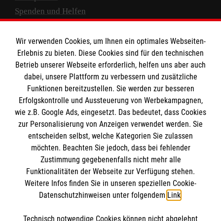
Spenden und Helfen
Spendenkonto
Wir verwenden Cookies, um Ihnen ein optimales Webseiten-
Empfänger: Malteser Hilfsdienst e.V.
Erlebnis zu bieten. Diese Cookies sind für den technischen
Betrieb unserer Webseite erforderlich, helfen uns aber auch
IBAN: DE10 3706 0120 1201 2000 12
dabei, unsere Plattform zu verbessern und zusätzliche
BIC: GENODED 1PA7
Funktionen bereitzustellen. Sie werden zur besseren
Erfolgskontrolle und Aussteuerung von Werbekampagnen,
wie z.B. Google Ads, eingesetzt. Das bedeutet, dass Cookies
zur Personalisierung von Anzeigen verwendet werden. Sie
entscheiden selbst, welche Kategorien Sie zulassen
möchten. Beachten Sie jedoch, dass bei fehlender
Zustimmung gegebenenfalls nicht mehr alle
Funktionalitäten der Webseite zur Verfügung stehen.
Weitere Infos finden Sie in unseren speziellen Cookie-
Newsletter abonnieren
Datenschutzhinweisen unter folgendem
Link
.
Technisch notwendige Cookies können nicht abgelehnt
Cookies verwalten
|
AGB
|
Impressum
|
Datenschutz
|