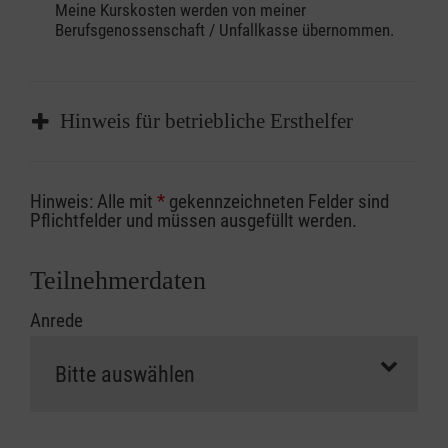
Meine Kurskosten werden von meiner
Berufsgenossenschaft / Unfallkasse übernommen.
Hinweis für betriebliche Ersthelfer
Sofern Sie ein Kostenübernahmeverfahren
Hinweis: Alle mit
*
gekennzeichneten Felder sind
Ihrer Berufsgenossenschaft / Unfallkasse
Pflichtfelder und müssen ausgefüllt werden.
nutzen, beachten Sie bitte, dass die
Abrechnungsunterlagen spätestens zu
Teilnehmerdaten
Kursbeginn vorliegen müssen. Andernfalls
Anrede
erfolgt eine Abrechnung der vollen Kursgebühr
als Selbstzahler.
Die notwendigen Formulare für die
Kostenübernahme erhalten Sie bei der für Sie
zuständigen Berufsgenossenschaft oder