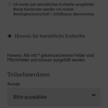
Ich werde zum betrieblichen Ersthelfer ausgebildet.
Meine Kurskosten werden von meiner
Berufsgenossenschaft / Unfallkasse übernommen.
Hinweis für betriebliche Ersthelfer
Sofern Sie ein Kostenübernahmeverfahren
Hinweis: Alle mit
*
gekennzeichneten Felder sind
Ihrer Berufsgenossenschaft / Unfallkasse
Pflichtfelder und müssen ausgefüllt werden.
nutzen, beachten Sie bitte, dass die
Abrechnungsunterlagen spätestens zu
Teilnehmerdaten
Kursbeginn vorliegen müssen. Andernfalls
Anrede
erfolgt eine Abrechnung der vollen Kursgebühr
als Selbstzahler.
Die notwendigen Formulare für die
Kostenübernahme erhalten Sie bei der für Sie