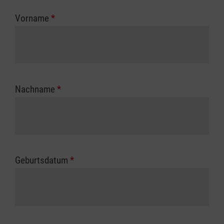
zuständigen Berufsgenossenschaft oder
Vorname
*
Unfallkasse.
Nachname
*
Geburtsdatum
*