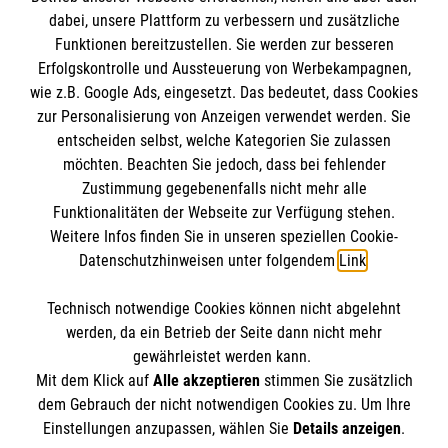
dabei, unsere Plattform zu verbessern und zusätzliche
BIC: GENODED 1PA7
Funktionen bereitzustellen. Sie werden zur besseren
Erfolgskontrolle und Aussteuerung von Werbekampagnen,
wie z.B. Google Ads, eingesetzt. Das bedeutet, dass Cookies
zur Personalisierung von Anzeigen verwendet werden. Sie
entscheiden selbst, welche Kategorien Sie zulassen
möchten. Beachten Sie jedoch, dass bei fehlender
Zustimmung gegebenenfalls nicht mehr alle
Funktionalitäten der Webseite zur Verfügung stehen.
Weitere Infos finden Sie in unseren speziellen Cookie-
Newsletter abonnieren
Datenschutzhinweisen unter folgendem
Link
.
Technisch notwendige Cookies können nicht abgelehnt
Cookies verwalten
|
AGB
|
Impressum
|
Datenschutz
|
werden, da ein Betrieb der Seite dann nicht mehr
Barrierefreiheit
|
Kontakt
|
Sharepoint
|
Mediathek
gewährleistet werden kann.
Mit dem Klick auf
Alle akzeptieren
stimmen Sie zusätzlich
dem Gebrauch der nicht notwendigen Cookies zu. Um Ihre
Einstellungen anzupassen, wählen Sie
Details anzeigen
.