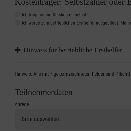
Kostenträger: Selbstzahler oder 
Ich trage meine Kurskosten selbst.
Ich werde zum betrieblichen Ersthelfer ausgebildet. Me
Hinweis für betriebliche Ersthelfer
Sofern Sie ein Kostenübernahmeverfahren Ihrer Beru
Hinweis: Alle mit
*
gekennzeichneten Felder sind Pflicht
vorliegen müssen. Andernfalls erfolgt eine Abrechnu
Die notwendigen Formulare für die Kostenübernah
Teilnehmerdaten
Anrede