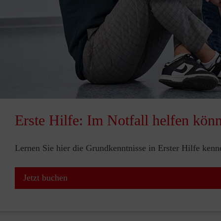
Erste Hilfe: Im Notfall helfen kön
Lernen Sie hier die Grundkenntnisse in Erster Hilfe ken
Jetzt buchen