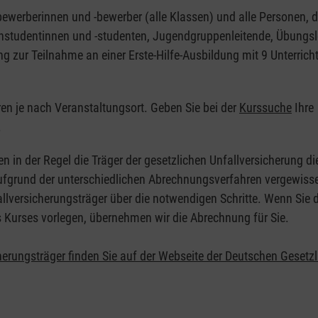
nbewerberinnen und -bewerber (alle Klassen) und alle Personen, d
zinstudentinnen und -studenten, Jugendgruppenleitende, Übungsl
ng zur Teilnahme an einer Erste-Hilfe-Ausbildung mit 9 Unterrich
eren je nach Veranstaltungsort. Geben Sie bei der
Kurssuche
Ihre
.
en in der Regel die Träger der gesetzlichen Unfallversicherung d
 Aufgrund der unterschiedlichen Abrechnungsverfahren vergewisse
allversicherungsträger über die notwendigen Schritte. Wenn Sie d
s Kurses vorlegen, übernehmen wir die Abrechnung für Sie.
herungsträger finden Sie auf der Webseite der Deutschen Gesetz