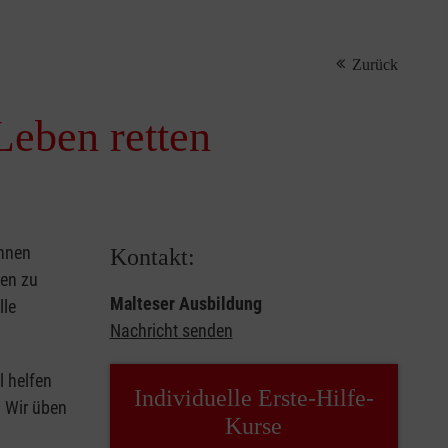
Zurück
Leben retten
önnen
Kontakt:
sen zu
Malteser Ausbildung
lle
Nachricht senden
l helfen
Individuelle Erste-Hilfe-
. Wir üben
Kurse