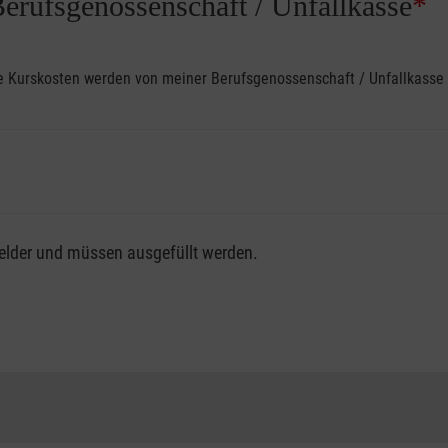
Berufsgenossenschaft / Unfallkasse
*
ine Kurskosten werden von meiner Berufsgenossenschaft / Unfallkas
fsgenossenschaft / Unfallkasse nutzen, beachten Sie bitte, da
felder und müssen ausgefüllt werden.
ng der vollen Kursgebühr als Selbstzahler.
me erhalten Sie bei der für Sie zuständigen Berufsgenossensch