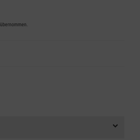
se übernommen.
ss die Abrechnungsunterlagen spätestens zu Kursbeginn
aft oder Unfallkasse.