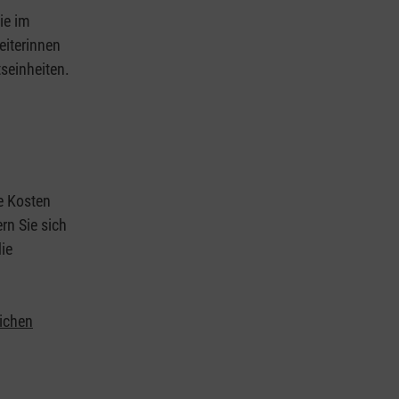
ie im
eiterinnen
tseinheiten.
ie Kosten
rn Sie sich
ie
lichen