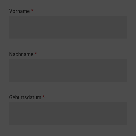
zuständigen Berufsgenossenschaft oder
Vorname
*
Unfallkasse.
Nachname
*
Geburtsdatum
*