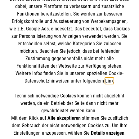
dabei, unsere Plattform zu verbessern und zusätzliche
BIC: GENODED 1PA7
Funktionen bereitzustellen. Sie werden zur besseren
Erfolgskontrolle und Aussteuerung von Werbekampagnen,
wie z.B. Google Ads, eingesetzt. Das bedeutet, dass Cookies
zur Personalisierung von Anzeigen verwendet werden. Sie
entscheiden selbst, welche Kategorien Sie zulassen
möchten. Beachten Sie jedoch, dass bei fehlender
Zustimmung gegebenenfalls nicht mehr alle
Funktionalitäten der Webseite zur Verfügung stehen.
Weitere Infos finden Sie in unseren speziellen Cookie-
Newsletter abonnieren
Datenschutzhinweisen unter folgendem
Link
.
Technisch notwendige Cookies können nicht abgelehnt
Cookies verwalten
|
AGB
|
Impressum
|
Datenschutz
|
werden, da ein Betrieb der Seite dann nicht mehr
Barrierefreiheit
|
Kontakt
|
Sharepoint
|
Mediathek
gewährleistet werden kann.
Mit dem Klick auf
Alle akzeptieren
stimmen Sie zusätzlich
dem Gebrauch der nicht notwendigen Cookies zu. Um Ihre
Einstellungen anzupassen, wählen Sie
Details anzeigen
.