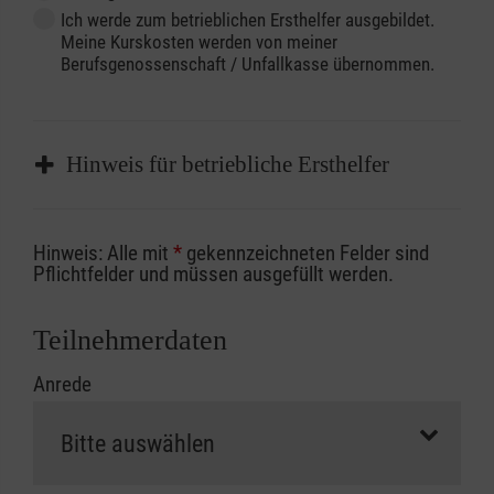
Ich werde zum betrieblichen Ersthelfer ausgebildet.
Meine Kurskosten werden von meiner
Berufsgenossenschaft / Unfallkasse übernommen.
Hinweis für betriebliche Ersthelfer
Sofern Sie ein Kostenübernahmeverfahren
Hinweis: Alle mit
*
gekennzeichneten Felder sind
Ihrer Berufsgenossenschaft / Unfallkasse
Pflichtfelder und müssen ausgefüllt werden.
nutzen, beachten Sie bitte, dass die
Abrechnungsunterlagen spätestens zu
Teilnehmerdaten
Kursbeginn vorliegen müssen. Andernfalls
Anrede
erfolgt eine Abrechnung der vollen Kursgebühr
als Selbstzahler.
Die notwendigen Formulare für die
Kostenübernahme erhalten Sie bei der für Sie