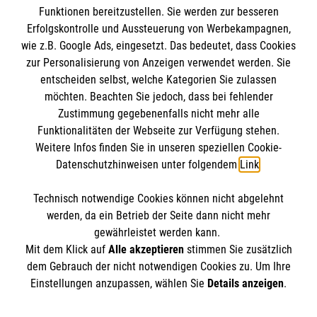
Funktionen bereitzustellen. Sie werden zur besseren
Erfolgskontrolle und Aussteuerung von Werbekampagnen,
wie z.B. Google Ads, eingesetzt. Das bedeutet, dass Cookies
zur Personalisierung von Anzeigen verwendet werden. Sie
entscheiden selbst, welche Kategorien Sie zulassen
möchten. Beachten Sie jedoch, dass bei fehlender
Zustimmung gegebenenfalls nicht mehr alle
Funktionalitäten der Webseite zur Verfügung stehen.
Weitere Infos finden Sie in unseren speziellen Cookie-
Newsletter abonnieren
Datenschutzhinweisen unter folgendem
Link
.
Technisch notwendige Cookies können nicht abgelehnt
Cookies verwalten
|
AGB
|
Impressum
|
Datenschutz
|
werden, da ein Betrieb der Seite dann nicht mehr
Barrierefreiheit
|
Kontakt
|
Sharepoint
|
Mediathek
gewährleistet werden kann.
Mit dem Klick auf
Alle akzeptieren
stimmen Sie zusätzlich
dem Gebrauch der nicht notwendigen Cookies zu. Um Ihre
Einstellungen anzupassen, wählen Sie
Details anzeigen
.