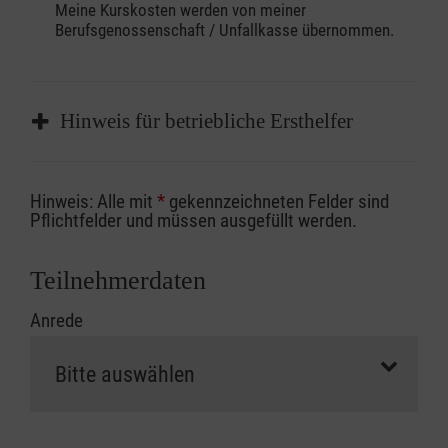
Meine Kurskosten werden von meiner
Berufsgenossenschaft / Unfallkasse übernommen.
Hinweis für betriebliche Ersthelfer
Sofern Sie ein Kostenübernahmeverfahren
Hinweis: Alle mit
*
gekennzeichneten Felder sind
Ihrer Berufsgenossenschaft / Unfallkasse
Pflichtfelder und müssen ausgefüllt werden.
nutzen, beachten Sie bitte, dass die
Abrechnungsunterlagen spätestens zu
Teilnehmerdaten
Kursbeginn vorliegen müssen. Andernfalls
Anrede
erfolgt eine Abrechnung der vollen Kursgebühr
als Selbstzahler.
Die notwendigen Formulare für die
Kostenübernahme erhalten Sie bei der für Sie
zuständigen Berufsgenossenschaft oder