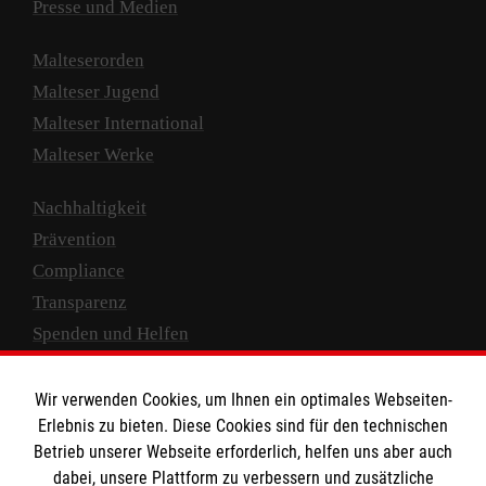
Presse und Medien
Malteserorden
Malteser Jugend
Malteser International
Malteser Werke
Nachhaltigkeit
Prävention
Compliance
Transparenz
Spenden und Helfen
Spendenkonto
Wir verwenden Cookies, um Ihnen ein optimales Webseiten-
Empfänger: Malteser Hilfsdienst e.V.
Erlebnis zu bieten. Diese Cookies sind für den technischen
Betrieb unserer Webseite erforderlich, helfen uns aber auch
IBAN: DE10 3706 0120 1201 2000 12
dabei, unsere Plattform zu verbessern und zusätzliche
BIC: GENODED 1PA7