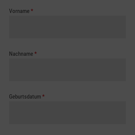
zuständigen Berufsgenossenschaft oder
Vorname
*
Unfallkasse.
Nachname
*
Geburtsdatum
*