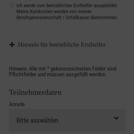
Ich werde zum betrieblichen Ersthelfer ausgebildet.
Meine Kurskosten werden von meiner
Berufsgenossenschaft / Unfallkasse übernommen.
Hinweis für betriebliche Ersthelfer
Sofern Sie ein Kostenübernahmeverfahren
Hinweis: Alle mit
*
gekennzeichneten Felder sind
Ihrer Berufsgenossenschaft / Unfallkasse
Pflichtfelder und müssen ausgefüllt werden.
nutzen, beachten Sie bitte, dass die
Abrechnungsunterlagen spätestens zu
Teilnehmerdaten
Kursbeginn vorliegen müssen. Andernfalls
Anrede
erfolgt eine Abrechnung der vollen Kursgebühr
als Selbstzahler.
Die notwendigen Formulare für die
Kostenübernahme erhalten Sie bei der für Sie