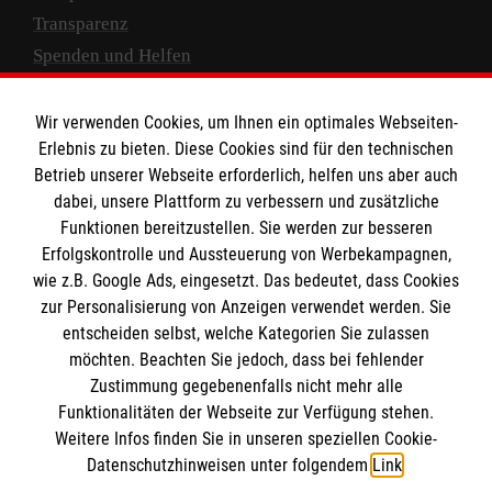
Transparenz
Spenden und Helfen
Spendenkonto
Wir verwenden Cookies, um Ihnen ein optimales Webseiten-
Empfänger: Malteser Hilfsdienst e.V.
Erlebnis zu bieten. Diese Cookies sind für den technischen
Betrieb unserer Webseite erforderlich, helfen uns aber auch
IBAN: DE10 3706 0120 1201 2000 12
dabei, unsere Plattform zu verbessern und zusätzliche
BIC: GENODED 1PA7
Funktionen bereitzustellen. Sie werden zur besseren
Erfolgskontrolle und Aussteuerung von Werbekampagnen,
wie z.B. Google Ads, eingesetzt. Das bedeutet, dass Cookies
zur Personalisierung von Anzeigen verwendet werden. Sie
entscheiden selbst, welche Kategorien Sie zulassen
möchten. Beachten Sie jedoch, dass bei fehlender
Zustimmung gegebenenfalls nicht mehr alle
Funktionalitäten der Webseite zur Verfügung stehen.
Weitere Infos finden Sie in unseren speziellen Cookie-
Newsletter abonnieren
Datenschutzhinweisen unter folgendem
Link
.