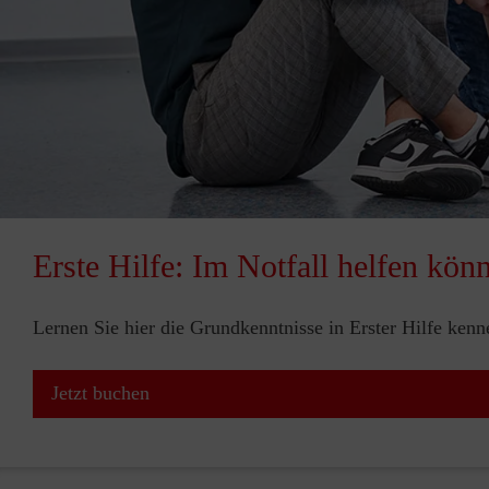
Erste Hilfe: Im Notfall helfen kön
Lernen Sie hier die Grundkenntnisse in Erster Hilfe ken
Jetzt buchen