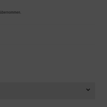
se übernommen.
ss die Abrechnungsunterlagen spätestens zu Kursbeginn
aft oder Unfallkasse.