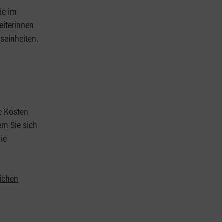
ie im
eiterinnen
tseinheiten.
ie Kosten
rn Sie sich
ie
lichen