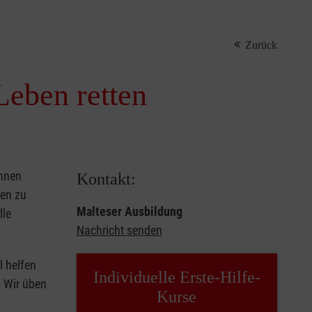
Zurück
Leben retten
önnen
Kontakt:
sen zu
Malteser Ausbildung
lle
Nachricht senden
l helfen
Individuelle Erste-Hilfe-
. Wir üben
Kurse