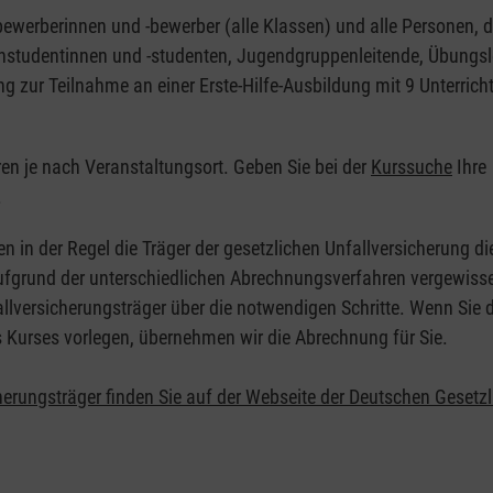
nbewerberinnen und -bewerber (alle Klassen) und alle Personen, d
zinstudentinnen und -studenten, Jugendgruppenleitende, Übungsl
ng zur Teilnahme an einer Erste-Hilfe-Ausbildung mit 9 Unterrich
eren je nach Veranstaltungsort. Geben Sie bei der
Kurssuche
Ihre
.
en in der Regel die Träger der gesetzlichen Unfallversicherung d
 Aufgrund der unterschiedlichen Abrechnungsverfahren vergewisse
allversicherungsträger über die notwendigen Schritte. Wenn Sie d
s Kurses vorlegen, übernehmen wir die Abrechnung für Sie.
herungsträger finden Sie auf der Webseite der Deutschen Gesetz