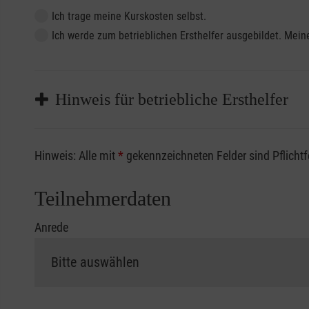
Ich trage meine Kurskosten selbst.
Ich werde zum betrieblichen Ersthelfer ausgebildet. Me
Hinweis für betriebliche Ersthelfer
Sofern Sie ein Kostenübernahmeverfahren Ihrer Beru
Hinweis: Alle mit
*
gekennzeichneten Felder sind Pflicht
vorliegen müssen. Andernfalls erfolgt eine Abrechnu
Die notwendigen Formulare für die Kostenübernah
Teilnehmerdaten
Anrede