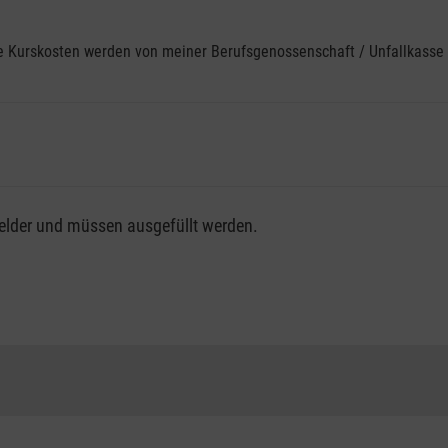
ine Kurskosten werden von meiner Berufsgenossenschaft / Unfallkas
fsgenossenschaft / Unfallkasse nutzen, beachten Sie bitte, da
felder und müssen ausgefüllt werden.
ng der vollen Kursgebühr als Selbstzahler.
me erhalten Sie bei der für Sie zuständigen Berufsgenossensch