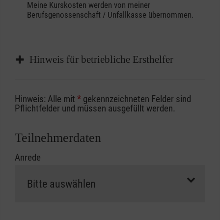
Meine Kurskosten werden von meiner
Berufsgenossenschaft / Unfallkasse übernommen.
Hinweis für betriebliche Ersthelfer
Sofern Sie ein Kostenübernahmeverfahren
Hinweis: Alle mit
*
gekennzeichneten Felder sind
Ihrer Berufsgenossenschaft / Unfallkasse
Pflichtfelder und müssen ausgefüllt werden.
nutzen, beachten Sie bitte, dass die
Abrechnungsunterlagen spätestens zu
Teilnehmerdaten
Kursbeginn vorliegen müssen. Andernfalls
Anrede
erfolgt eine Abrechnung der vollen Kursgebühr
als Selbstzahler.
Die notwendigen Formulare für die
Kostenübernahme erhalten Sie bei der für Sie
zuständigen Berufsgenossenschaft oder