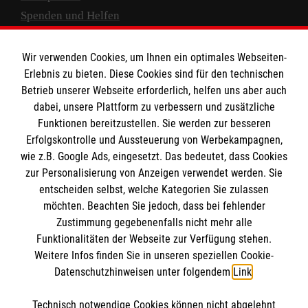
Spenden und Helfen
Spendenkonto
Wir verwenden Cookies, um Ihnen ein optimales Webseiten-
Empfänger: Malteser Hilfsdienst e.V.
Erlebnis zu bieten. Diese Cookies sind für den technischen
Betrieb unserer Webseite erforderlich, helfen uns aber auch
IBAN: DE10 3706 0120 1201 2000 12
dabei, unsere Plattform zu verbessern und zusätzliche
BIC: GENODED 1PA7
Funktionen bereitzustellen. Sie werden zur besseren
Erfolgskontrolle und Aussteuerung von Werbekampagnen,
wie z.B. Google Ads, eingesetzt. Das bedeutet, dass Cookies
zur Personalisierung von Anzeigen verwendet werden. Sie
entscheiden selbst, welche Kategorien Sie zulassen
möchten. Beachten Sie jedoch, dass bei fehlender
Zustimmung gegebenenfalls nicht mehr alle
Funktionalitäten der Webseite zur Verfügung stehen.
Weitere Infos finden Sie in unseren speziellen Cookie-
Newsletter abonnieren
Datenschutzhinweisen unter folgendem
Link
.
Technisch notwendige Cookies können nicht abgelehnt
Cookies verwalten
|
AGB
|
Impressum
|
Datenschutz
|