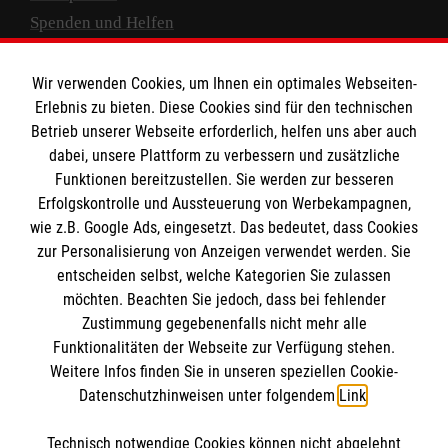
Spenden und Helfen
Spendenkonto
Wir verwenden Cookies, um Ihnen ein optimales Webseiten-
Empfänger: Malteser Hilfsdienst e.V.
Erlebnis zu bieten. Diese Cookies sind für den technischen
Betrieb unserer Webseite erforderlich, helfen uns aber auch
IBAN: DE10 3706 0120 1201 2000 12
dabei, unsere Plattform zu verbessern und zusätzliche
BIC: GENODED 1PA7
Funktionen bereitzustellen. Sie werden zur besseren
Erfolgskontrolle und Aussteuerung von Werbekampagnen,
wie z.B. Google Ads, eingesetzt. Das bedeutet, dass Cookies
zur Personalisierung von Anzeigen verwendet werden. Sie
entscheiden selbst, welche Kategorien Sie zulassen
möchten. Beachten Sie jedoch, dass bei fehlender
Zustimmung gegebenenfalls nicht mehr alle
Funktionalitäten der Webseite zur Verfügung stehen.
Weitere Infos finden Sie in unseren speziellen Cookie-
Newsletter abonnieren
Datenschutzhinweisen unter folgendem
Link
.
Technisch notwendige Cookies können nicht abgelehnt
Cookies verwalten
|
AGB
|
Impressum
|
Datenschutz
|