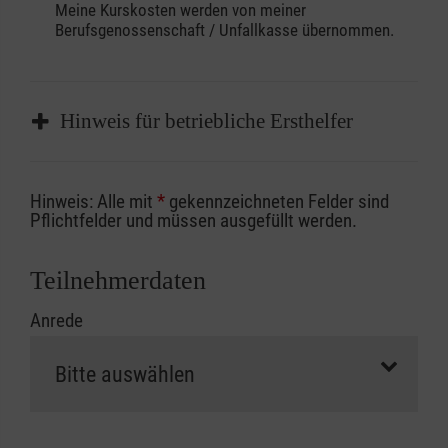
Meine Kurskosten werden von meiner
Berufsgenossenschaft / Unfallkasse übernommen.
Hinweis für betriebliche Ersthelfer
Sofern Sie ein Kostenübernahmeverfahren
Hinweis: Alle mit
*
gekennzeichneten Felder sind
Ihrer Berufsgenossenschaft / Unfallkasse
Pflichtfelder und müssen ausgefüllt werden.
nutzen, beachten Sie bitte, dass die
Abrechnungsunterlagen spätestens zu
Teilnehmerdaten
Kursbeginn vorliegen müssen. Andernfalls
Anrede
erfolgt eine Abrechnung der vollen Kursgebühr
als Selbstzahler.
Die notwendigen Formulare für die
Kostenübernahme erhalten Sie bei der für Sie
zuständigen Berufsgenossenschaft oder