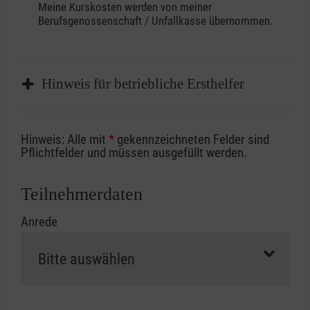
Meine Kurskosten werden von meiner
Berufsgenossenschaft / Unfallkasse übernommen.
Hinweis für betriebliche Ersthelfer
Sofern Sie ein Kostenübernahmeverfahren
Hinweis: Alle mit
*
gekennzeichneten Felder sind
Ihrer Berufsgenossenschaft / Unfallkasse
Pflichtfelder und müssen ausgefüllt werden.
nutzen, beachten Sie bitte, dass die
Abrechnungsunterlagen spätestens zu
Teilnehmerdaten
Kursbeginn vorliegen müssen. Andernfalls
Anrede
erfolgt eine Abrechnung der vollen Kursgebühr
als Selbstzahler.
Die notwendigen Formulare für die
Kostenübernahme erhalten Sie bei der für Sie
zuständigen Berufsgenossenschaft oder