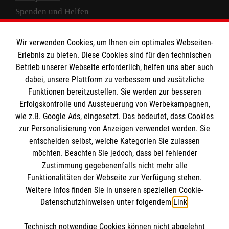
Spenden und Helfen
Spendenkonto
Wir verwenden Cookies, um Ihnen ein optimales Webseiten-
Empfänger: Malteser Hilfsdienst e.V.
Erlebnis zu bieten. Diese Cookies sind für den technischen
Betrieb unserer Webseite erforderlich, helfen uns aber auch
IBAN: DE10 3706 0120 1201 2000 12
dabei, unsere Plattform zu verbessern und zusätzliche
BIC: GENODED 1PA7
Funktionen bereitzustellen. Sie werden zur besseren
Erfolgskontrolle und Aussteuerung von Werbekampagnen,
wie z.B. Google Ads, eingesetzt. Das bedeutet, dass Cookies
zur Personalisierung von Anzeigen verwendet werden. Sie
entscheiden selbst, welche Kategorien Sie zulassen
möchten. Beachten Sie jedoch, dass bei fehlender
Zustimmung gegebenenfalls nicht mehr alle
Funktionalitäten der Webseite zur Verfügung stehen.
Weitere Infos finden Sie in unseren speziellen Cookie-
Newsletter abonnieren
Datenschutzhinweisen unter folgendem
Link
.
Technisch notwendige Cookies können nicht abgelehnt
Cookies verwalten
|
AGB
|
Impressum
|
Datenschutz
|