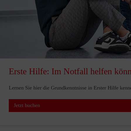
Erste Hilfe: Im Notfall helfen kön
Lernen Sie hier die Grundkenntnisse in Erster Hilfe ken
Jetzt buchen