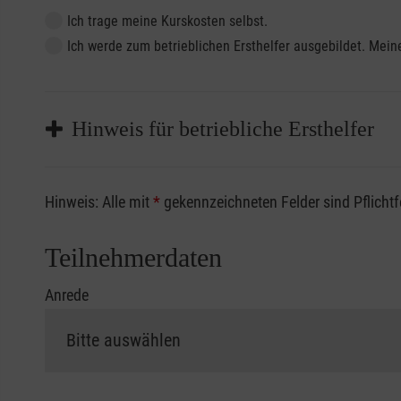
Ich trage meine Kurskosten selbst.
Ich werde zum betrieblichen Ersthelfer ausgebildet. Me
Hinweis für betriebliche Ersthelfer
Sofern Sie ein Kostenübernahmeverfahren Ihrer Beru
Hinweis: Alle mit
*
gekennzeichneten Felder sind Pflicht
vorliegen müssen. Andernfalls erfolgt eine Abrechnu
Die notwendigen Formulare für die Kostenübernah
Teilnehmerdaten
Anrede