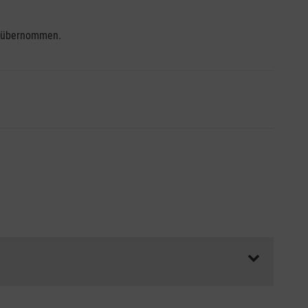
se übernommen.
ss die Abrechnungsunterlagen spätestens zu Kursbeginn
aft oder Unfallkasse.