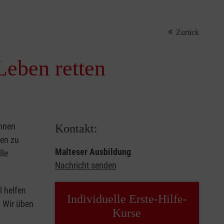
Zurück
Leben retten
önnen
Kontakt:
sen zu
Malteser Ausbildung
lle
Nachricht senden
l helfen
Individuelle Erste-Hilfe-
. Wir üben
Kurse