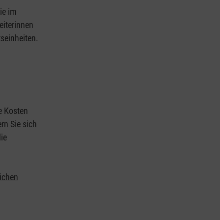
ie im
eiterinnen
tseinheiten.
ie Kosten
rn Sie sich
ie
lichen