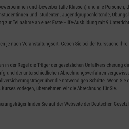
nbewerberinnen und -bewerber (alle Klassen) und alle Personen, d
zinstudentinnen und -studenten, Jugendgruppenleitende, Übungsl
ng zur Teilnahme an einer Erste-Hilfe-Ausbildung mit 9 Unterrich
eren je nach Veranstaltungsort. Geben Sie bei der
Kurssuche
Ihre
.
en in der Regel die Träger der gesetzlichen Unfallversicherung d
 Aufgrund der unterschiedlichen Abrechnungsverfahren vergewisse
allversicherungsträger über die notwendigen Schritte. Wenn Sie d
s Kurses vorlegen, übernehmen wir die Abrechnung für Sie.
herungsträger finden Sie auf der Webseite der Deutschen Gesetz