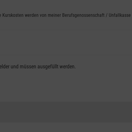
ine Kurskosten werden von meiner Berufsgenossenschaft / Unfallkas
fsgenossenschaft / Unfallkasse nutzen, beachten Sie bitte, da
felder und müssen ausgefüllt werden.
ng der vollen Kursgebühr als Selbstzahler.
me erhalten Sie bei der für Sie zuständigen Berufsgenossensch