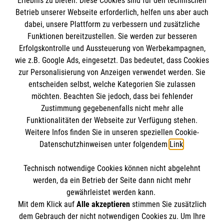
Erlebnis zu bieten. Diese Cookies sind für den technischen
Betrieb unserer Webseite erforderlich, helfen uns aber auch
IBAN: DE10 3706 0120 1201 2000 12
dabei, unsere Plattform zu verbessern und zusätzliche
BIC: GENODED 1PA7
Funktionen bereitzustellen. Sie werden zur besseren
Erfolgskontrolle und Aussteuerung von Werbekampagnen,
wie z.B. Google Ads, eingesetzt. Das bedeutet, dass Cookies
zur Personalisierung von Anzeigen verwendet werden. Sie
entscheiden selbst, welche Kategorien Sie zulassen
möchten. Beachten Sie jedoch, dass bei fehlender
Zustimmung gegebenenfalls nicht mehr alle
Funktionalitäten der Webseite zur Verfügung stehen.
Weitere Infos finden Sie in unseren speziellen Cookie-
Newsletter abonnieren
Datenschutzhinweisen unter folgendem
Link
.
Technisch notwendige Cookies können nicht abgelehnt
Cookies verwalten
|
AGB
|
Impressum
|
Datenschutz
|
werden, da ein Betrieb der Seite dann nicht mehr
Barrierefreiheit
|
Kontakt
|
Sharepoint
|
Mediathek
gewährleistet werden kann.
Mit dem Klick auf
Alle akzeptieren
stimmen Sie zusätzlich
dem Gebrauch der nicht notwendigen Cookies zu. Um Ihre