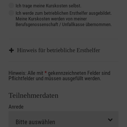
Ich trage meine Kurskosten selbst.
Ich werde zum betrieblichen Ersthelfer ausgebildet.
Meine Kurskosten werden von meiner
Berufsgenossenschaft / Unfallkasse übernommen.
Hinweis für betriebliche Ersthelfer
Sofern Sie ein Kostenübernahmeverfahren
Hinweis: Alle mit
*
gekennzeichneten Felder sind
Ihrer Berufsgenossenschaft / Unfallkasse
Pflichtfelder und müssen ausgefüllt werden.
nutzen, beachten Sie bitte, dass die
Abrechnungsunterlagen spätestens zu
Teilnehmerdaten
Kursbeginn vorliegen müssen. Andernfalls
Anrede
erfolgt eine Abrechnung der vollen Kursgebühr
als Selbstzahler.
Die notwendigen Formulare für die