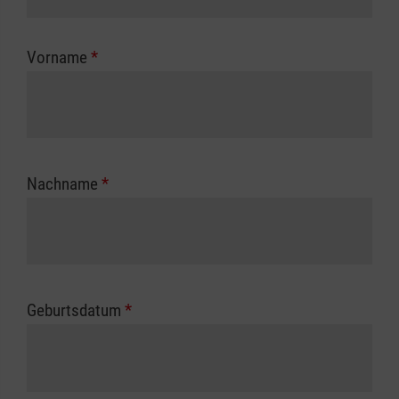
Kostenübernahme erhalten Sie bei der für Sie
zuständigen Berufsgenossenschaft oder
Vorname
*
Unfallkasse.
Nachname
*
Geburtsdatum
*