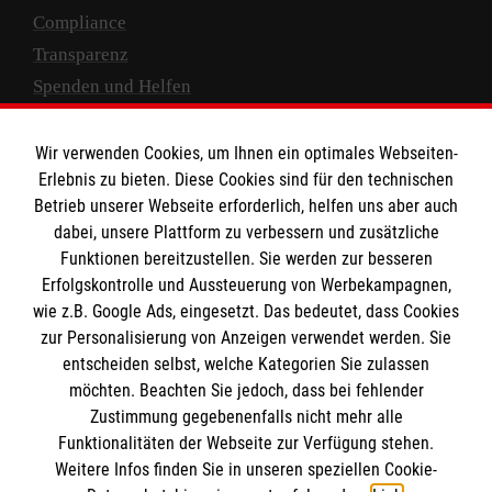
Compliance
Transparenz
Spenden und Helfen
Spendenkonto
Wir verwenden Cookies, um Ihnen ein optimales Webseiten-
Empfänger: Malteser Hilfsdienst e.V.
Erlebnis zu bieten. Diese Cookies sind für den technischen
Betrieb unserer Webseite erforderlich, helfen uns aber auch
IBAN: DE10 3706 0120 1201 2000 12
dabei, unsere Plattform zu verbessern und zusätzliche
BIC: GENODED 1PA7
Funktionen bereitzustellen. Sie werden zur besseren
Erfolgskontrolle und Aussteuerung von Werbekampagnen,
wie z.B. Google Ads, eingesetzt. Das bedeutet, dass Cookies
zur Personalisierung von Anzeigen verwendet werden. Sie
entscheiden selbst, welche Kategorien Sie zulassen
möchten. Beachten Sie jedoch, dass bei fehlender
Zustimmung gegebenenfalls nicht mehr alle
Funktionalitäten der Webseite zur Verfügung stehen.
Weitere Infos finden Sie in unseren speziellen Cookie-
Newsletter abonnieren