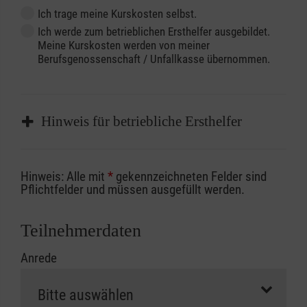
Ich trage meine Kurskosten selbst.
Ich werde zum betrieblichen Ersthelfer ausgebildet.
Meine Kurskosten werden von meiner
Berufsgenossenschaft / Unfallkasse übernommen.
Hinweis für betriebliche Ersthelfer
Sofern Sie ein Kostenübernahmeverfahren
Hinweis: Alle mit
*
gekennzeichneten Felder sind
Ihrer Berufsgenossenschaft / Unfallkasse
Pflichtfelder und müssen ausgefüllt werden.
nutzen, beachten Sie bitte, dass die
Abrechnungsunterlagen spätestens zu
Teilnehmerdaten
Kursbeginn vorliegen müssen. Andernfalls
Anrede
erfolgt eine Abrechnung der vollen Kursgebühr
als Selbstzahler.
Die notwendigen Formulare für die