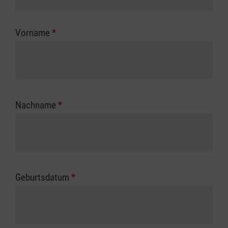
Kostenübernahme erhalten Sie bei der für Sie
zuständigen Berufsgenossenschaft oder
Vorname
*
Unfallkasse.
Nachname
*
Geburtsdatum
*