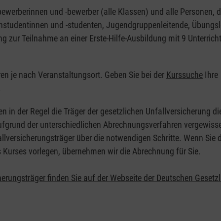
nbewerberinnen und -bewerber (alle Klassen) und alle Personen, d
zinstudentinnen und -studenten, Jugendgruppenleitende, Übungsl
ng zur Teilnahme an einer Erste-Hilfe-Ausbildung mit 9 Unterrich
eren je nach Veranstaltungsort. Geben Sie bei der
Kurssuche
Ihre
.
en in der Regel die Träger der gesetzlichen Unfallversicherung d
 Aufgrund der unterschiedlichen Abrechnungsverfahren vergewisse
allversicherungsträger über die notwendigen Schritte. Wenn Sie d
s Kurses vorlegen, übernehmen wir die Abrechnung für Sie.
herungsträger finden Sie auf der Webseite der Deutschen Gesetz