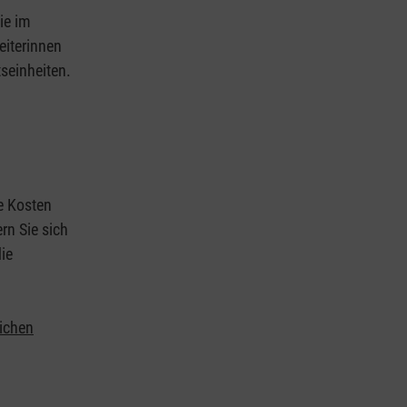
ie im
eiterinnen
tseinheiten.
ie Kosten
rn Sie sich
ie
lichen