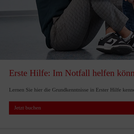
Erste Hilfe: Im Notfall helfen kön
Lernen Sie hier die Grundkenntnisse in Erster Hilfe ken
Jetzt buchen