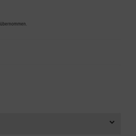
se übernommen.
ss die Abrechnungsunterlagen spätestens zu Kursbeginn
aft oder Unfallkasse.