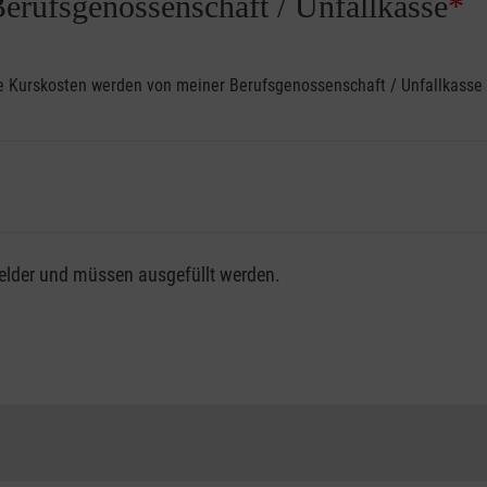
Berufsgenossenschaft / Unfallkasse
*
ine Kurskosten werden von meiner Berufsgenossenschaft / Unfallkas
fsgenossenschaft / Unfallkasse nutzen, beachten Sie bitte, da
felder und müssen ausgefüllt werden.
ng der vollen Kursgebühr als Selbstzahler.
me erhalten Sie bei der für Sie zuständigen Berufsgenossensch