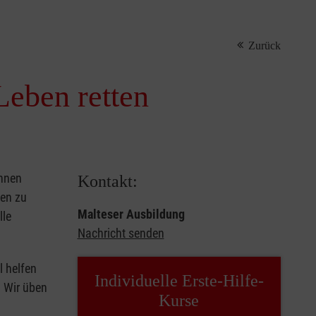
Zurück
Leben retten
önnen
Kontakt:
sen zu
Malteser Ausbildung
lle
Nachricht senden
l helfen
Individuelle Erste-Hilfe-
. Wir üben
Kurse