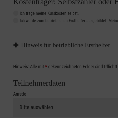
Kostenträger: Selbstzahler oder 
Ich trage meine Kurskosten selbst.
Ich werde zum betrieblichen Ersthelfer ausgebildet. Me
Hinweis für betriebliche Ersthelfer
Sofern Sie ein Kostenübernahmeverfahren Ihrer Beru
Hinweis: Alle mit
*
gekennzeichneten Felder sind Pflicht
vorliegen müssen. Andernfalls erfolgt eine Abrechnu
Die notwendigen Formulare für die Kostenübernah
Teilnehmerdaten
Anrede