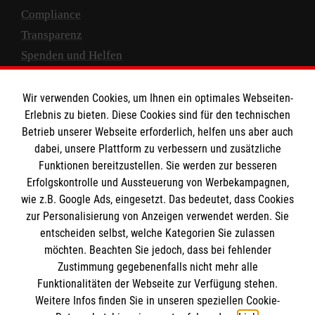
Compliance
Transparenz
Spenden und Helfen
Spendenkonto
Wir verwenden Cookies, um Ihnen ein optimales Webseiten-
Empfänger: Malteser Hilfsdienst e.V.
Erlebnis zu bieten. Diese Cookies sind für den technischen
Betrieb unserer Webseite erforderlich, helfen uns aber auch
IBAN: DE10 3706 0120 1201 2000 12
dabei, unsere Plattform zu verbessern und zusätzliche
BIC: GENODED 1PA7
Funktionen bereitzustellen. Sie werden zur besseren
Erfolgskontrolle und Aussteuerung von Werbekampagnen,
wie z.B. Google Ads, eingesetzt. Das bedeutet, dass Cookies
zur Personalisierung von Anzeigen verwendet werden. Sie
entscheiden selbst, welche Kategorien Sie zulassen
möchten. Beachten Sie jedoch, dass bei fehlender
Zustimmung gegebenenfalls nicht mehr alle
Funktionalitäten der Webseite zur Verfügung stehen.
Weitere Infos finden Sie in unseren speziellen Cookie-
Newsletter abonnieren