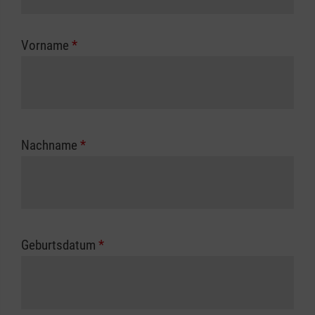
Kostenübernahme erhalten Sie bei der für Sie
zuständigen Berufsgenossenschaft oder
Vorname
*
Unfallkasse.
Nachname
*
Geburtsdatum
*