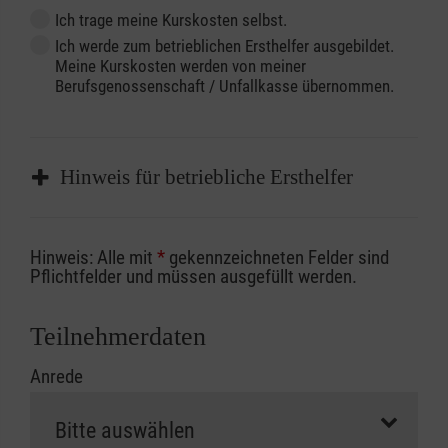
Ich trage meine Kurskosten selbst.
Ich werde zum betrieblichen Ersthelfer ausgebildet.
Meine Kurskosten werden von meiner
Berufsgenossenschaft / Unfallkasse übernommen.
Hinweis für betriebliche Ersthelfer
Sofern Sie ein Kostenübernahmeverfahren
Hinweis: Alle mit
*
gekennzeichneten Felder sind
Ihrer Berufsgenossenschaft / Unfallkasse
Pflichtfelder und müssen ausgefüllt werden.
nutzen, beachten Sie bitte, dass die
Abrechnungsunterlagen spätestens zu
Teilnehmerdaten
Kursbeginn vorliegen müssen. Andernfalls
Anrede
erfolgt eine Abrechnung der vollen Kursgebühr
als Selbstzahler.
Die notwendigen Formulare für die