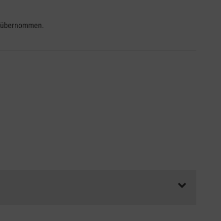
se übernommen.
ss die Abrechnungsunterlagen spätestens zu Kursbeginn
aft oder Unfallkasse.