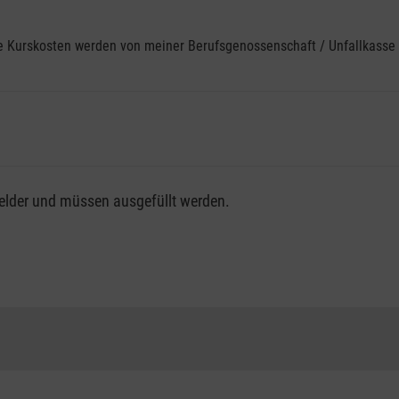
ine Kurskosten werden von meiner Berufsgenossenschaft / Unfallkas
fsgenossenschaft / Unfallkasse nutzen, beachten Sie bitte, da
felder und müssen ausgefüllt werden.
ng der vollen Kursgebühr als Selbstzahler.
me erhalten Sie bei der für Sie zuständigen Berufsgenossensch