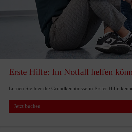
Erste Hilfe: Im Notfall helfen kön
Lernen Sie hier die Grundkenntnisse in Erster Hilfe ken
Jetzt buchen