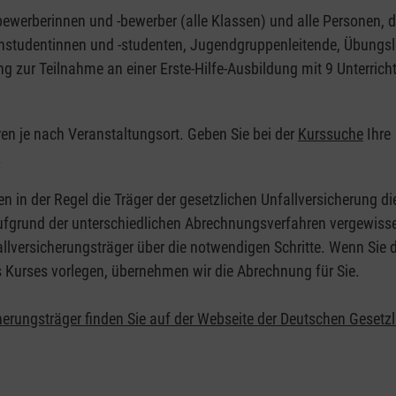
nbewerberinnen und -bewerber (alle Klassen) und alle Personen, d
zinstudentinnen und -studenten, Jugendgruppenleitende, Übungsl
ng zur Teilnahme an einer Erste-Hilfe-Ausbildung mit 9 Unterrich
eren je nach Veranstaltungsort. Geben Sie bei der
Kurssuche
Ihre
.
en in der Regel die Träger der gesetzlichen Unfallversicherung d
 Aufgrund der unterschiedlichen Abrechnungsverfahren vergewisse
allversicherungsträger über die notwendigen Schritte. Wenn Sie d
s Kurses vorlegen, übernehmen wir die Abrechnung für Sie.
herungsträger finden Sie auf der Webseite der Deutschen Gesetz