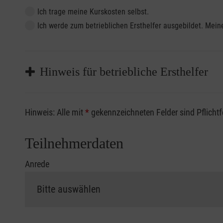
Ich trage meine Kurskosten selbst.
Ich werde zum betrieblichen Ersthelfer ausgebildet. Me
Hinweis für betriebliche Ersthelfer
Sofern Sie ein Kostenübernahmeverfahren Ihrer Beru
Hinweis: Alle mit
*
gekennzeichneten Felder sind Pflicht
vorliegen müssen. Andernfalls erfolgt eine Abrechnu
Die notwendigen Formulare für die Kostenübernah
Teilnehmerdaten
Anrede