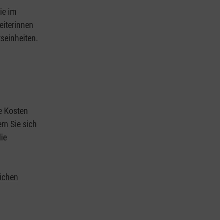
ie im
eiterinnen
tseinheiten.
ie Kosten
rn Sie sich
ie
lichen