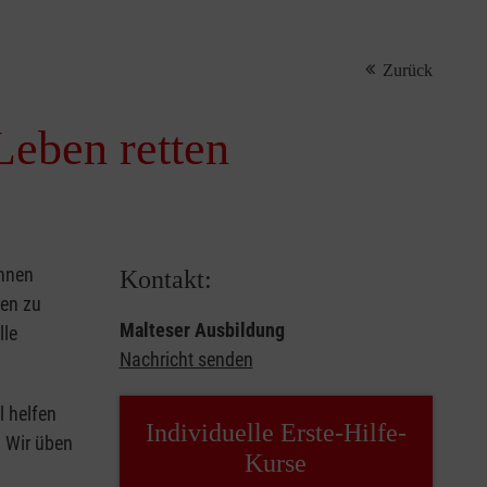
Zurück
Leben retten
önnen
Kontakt:
sen zu
Malteser Ausbildung
lle
Nachricht senden
l helfen
Individuelle Erste-Hilfe-
. Wir üben
Kurse