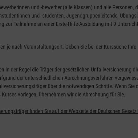
nbewerberinnen und -bewerber (alle Klassen) und alle Personen, d
zinstudentinnen und -studenten, Jugendgruppenleitende, Übungsl
ng zur Teilnahme an einer Erste-Hilfe-Ausbildung mit 9 Unterrich
eren je nach Veranstaltungsort. Geben Sie bei der
Kurssuche
Ihre
.
en in der Regel die Träger der gesetzlichen Unfallversicherung d
 Aufgrund der unterschiedlichen Abrechnungsverfahren vergewisse
allversicherungsträger über die notwendigen Schritte. Wenn Sie d
s Kurses vorlegen, übernehmen wir die Abrechnung für Sie.
herungsträger finden Sie auf der Webseite der Deutschen Gesetz