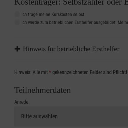
Kostenträger: Selbstzahler oder 
Ich trage meine Kurskosten selbst.
Ich werde zum betrieblichen Ersthelfer ausgebildet. Me
Hinweis für betriebliche Ersthelfer
Sofern Sie ein Kostenübernahmeverfahren Ihrer Beru
Hinweis: Alle mit
*
gekennzeichneten Felder sind Pflicht
vorliegen müssen. Andernfalls erfolgt eine Abrechnu
Die notwendigen Formulare für die Kostenübernah
Teilnehmerdaten
Anrede