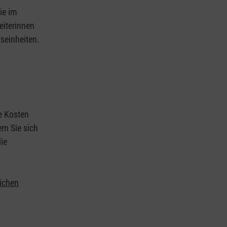
ie im
eiterinnen
tseinheiten.
ie Kosten
rn Sie sich
ie
lichen