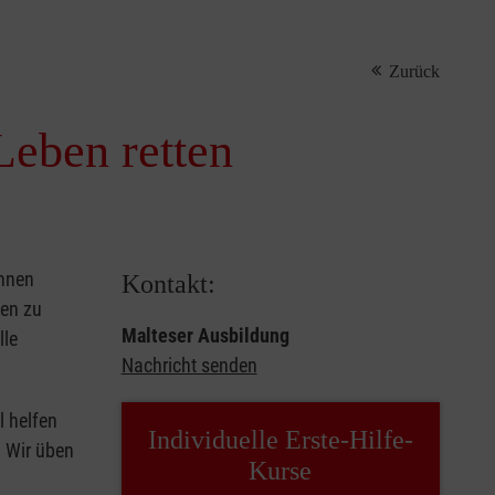
Zurück
Leben retten
önnen
Kontakt:
sen zu
Malteser Ausbildung
lle
Nachricht senden
l helfen
Individuelle Erste-Hilfe-
. Wir üben
Kurse