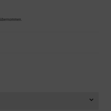
se übernommen.
ss die Abrechnungsunterlagen spätestens zu Kursbeginn
aft oder Unfallkasse.