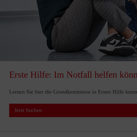
Erste Hilfe: Im Notfall helfen kön
Lernen Sie hier die Grundkenntnisse in Erster Hilfe ken
Jetzt buchen