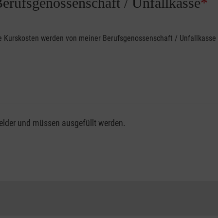
Berufsgenossenschaft / Unfallkasse
*
ine Kurskosten werden von meiner Berufsgenossenschaft / Unfallkas
fsgenossenschaft / Unfallkasse nutzen, beachten Sie bitte, da
felder und müssen ausgefüllt werden.
ng der vollen Kursgebühr als Selbstzahler.
me erhalten Sie bei der für Sie zuständigen Berufsgenossensch