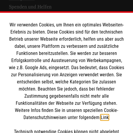
Spenden und Helfen
Spendenkonto
Wir verwenden Cookies, um Ihnen ein optimales Webseiten-
Empfänger: Malteser Hilfsdienst e.V.
Erlebnis zu bieten. Diese Cookies sind für den technischen
Betrieb unserer Webseite erforderlich, helfen uns aber auch
IBAN: DE10 3706 0120 1201 2000 12
dabei, unsere Plattform zu verbessern und zusätzliche
BIC: GENODED 1PA7
Funktionen bereitzustellen. Sie werden zur besseren
Erfolgskontrolle und Aussteuerung von Werbekampagnen,
wie z.B. Google Ads, eingesetzt. Das bedeutet, dass Cookies
zur Personalisierung von Anzeigen verwendet werden. Sie
entscheiden selbst, welche Kategorien Sie zulassen
möchten. Beachten Sie jedoch, dass bei fehlender
Zustimmung gegebenenfalls nicht mehr alle
Funktionalitäten der Webseite zur Verfügung stehen.
Weitere Infos finden Sie in unseren speziellen Cookie-
Newsletter abonnieren
Datenschutzhinweisen unter folgendem
Link
.
Technisch notwendige Cookies können nicht abgelehnt
Cookies verwalten
|
AGB
|
Impressum
|
Datenschutz
|