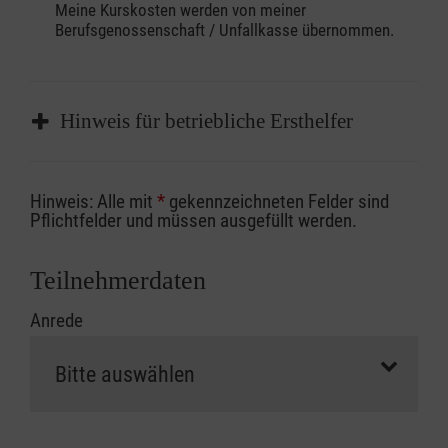
Meine Kurskosten werden von meiner
Berufsgenossenschaft / Unfallkasse übernommen.
Hinweis für betriebliche Ersthelfer
Sofern Sie ein Kostenübernahmeverfahren
Hinweis: Alle mit
*
gekennzeichneten Felder sind
Ihrer Berufsgenossenschaft / Unfallkasse
Pflichtfelder und müssen ausgefüllt werden.
nutzen, beachten Sie bitte, dass die
Abrechnungsunterlagen spätestens zu
Teilnehmerdaten
Kursbeginn vorliegen müssen. Andernfalls
Anrede
erfolgt eine Abrechnung der vollen Kursgebühr
als Selbstzahler.
Die notwendigen Formulare für die
Kostenübernahme erhalten Sie bei der für Sie
zuständigen Berufsgenossenschaft oder