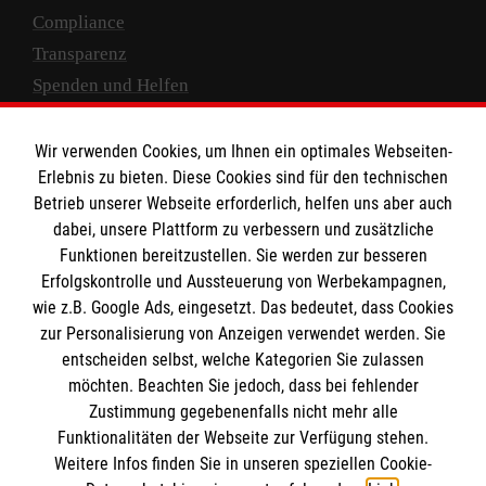
Compliance
Transparenz
Spenden und Helfen
Spendenkonto
Wir verwenden Cookies, um Ihnen ein optimales Webseiten-
Empfänger: Malteser Hilfsdienst e.V.
Erlebnis zu bieten. Diese Cookies sind für den technischen
Betrieb unserer Webseite erforderlich, helfen uns aber auch
IBAN: DE10 3706 0120 1201 2000 12
dabei, unsere Plattform zu verbessern und zusätzliche
BIC: GENODED 1PA7
Funktionen bereitzustellen. Sie werden zur besseren
Erfolgskontrolle und Aussteuerung von Werbekampagnen,
wie z.B. Google Ads, eingesetzt. Das bedeutet, dass Cookies
zur Personalisierung von Anzeigen verwendet werden. Sie
entscheiden selbst, welche Kategorien Sie zulassen
möchten. Beachten Sie jedoch, dass bei fehlender
Zustimmung gegebenenfalls nicht mehr alle
Funktionalitäten der Webseite zur Verfügung stehen.
Weitere Infos finden Sie in unseren speziellen Cookie-
Newsletter abonnieren