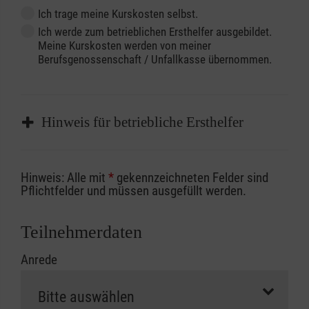
Ich trage meine Kurskosten selbst.
Ich werde zum betrieblichen Ersthelfer ausgebildet.
Meine Kurskosten werden von meiner
Berufsgenossenschaft / Unfallkasse übernommen.
Hinweis für betriebliche Ersthelfer
Sofern Sie ein Kostenübernahmeverfahren
Hinweis: Alle mit
*
gekennzeichneten Felder sind
Ihrer Berufsgenossenschaft / Unfallkasse
Pflichtfelder und müssen ausgefüllt werden.
nutzen, beachten Sie bitte, dass die
Abrechnungsunterlagen spätestens zu
Teilnehmerdaten
Kursbeginn vorliegen müssen. Andernfalls
Anrede
erfolgt eine Abrechnung der vollen Kursgebühr
als Selbstzahler.
Die notwendigen Formulare für die