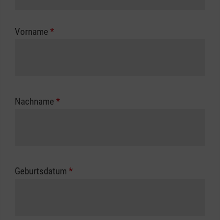
Kostenübernahme erhalten Sie bei der für Sie
zuständigen Berufsgenossenschaft oder
Vorname
*
Unfallkasse.
Nachname
*
Geburtsdatum
*