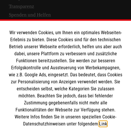
Transparenz
Spenden und Helfen
Spendenkonto
Wir verwenden Cookies, um Ihnen ein optimales Webseiten-
Empfänger: Malteser Hilfsdienst e.V.
Erlebnis zu bieten. Diese Cookies sind für den technischen
Betrieb unserer Webseite erforderlich, helfen uns aber auch
IBAN: DE10 3706 0120 1201 2000 12
dabei, unsere Plattform zu verbessern und zusätzliche
BIC: GENODED 1PA7
Funktionen bereitzustellen. Sie werden zur besseren
Erfolgskontrolle und Aussteuerung von Werbekampagnen,
wie z.B. Google Ads, eingesetzt. Das bedeutet, dass Cookies
zur Personalisierung von Anzeigen verwendet werden. Sie
entscheiden selbst, welche Kategorien Sie zulassen
möchten. Beachten Sie jedoch, dass bei fehlender
Zustimmung gegebenenfalls nicht mehr alle
Funktionalitäten der Webseite zur Verfügung stehen.
Weitere Infos finden Sie in unseren speziellen Cookie-
Newsletter abonnieren
Datenschutzhinweisen unter folgendem
Link
.