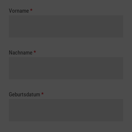
zuständigen Berufsgenossenschaft oder
Vorname
*
Unfallkasse.
Nachname
*
Geburtsdatum
*