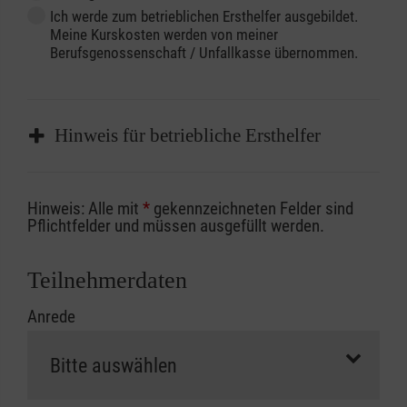
Ich werde zum betrieblichen Ersthelfer ausgebildet.
Meine Kurskosten werden von meiner
Berufsgenossenschaft / Unfallkasse übernommen.
Hinweis für betriebliche Ersthelfer
Sofern Sie ein Kostenübernahmeverfahren
Hinweis: Alle mit
*
gekennzeichneten Felder sind
Ihrer Berufsgenossenschaft / Unfallkasse
Pflichtfelder und müssen ausgefüllt werden.
nutzen, beachten Sie bitte, dass die
Abrechnungsunterlagen spätestens zu
Teilnehmerdaten
Kursbeginn vorliegen müssen. Andernfalls
Anrede
erfolgt eine Abrechnung der vollen Kursgebühr
als Selbstzahler.
Die notwendigen Formulare für die
Kostenübernahme erhalten Sie bei der für Sie