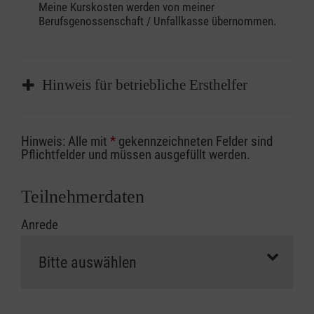
Meine Kurskosten werden von meiner
Berufsgenossenschaft / Unfallkasse übernommen.
Hinweis für betriebliche Ersthelfer
Sofern Sie ein Kostenübernahmeverfahren
Hinweis: Alle mit
*
gekennzeichneten Felder sind
Ihrer Berufsgenossenschaft / Unfallkasse
Pflichtfelder und müssen ausgefüllt werden.
nutzen, beachten Sie bitte, dass die
Abrechnungsunterlagen spätestens zu
Teilnehmerdaten
Kursbeginn vorliegen müssen. Andernfalls
Anrede
erfolgt eine Abrechnung der vollen Kursgebühr
als Selbstzahler.
Die notwendigen Formulare für die
Kostenübernahme erhalten Sie bei der für Sie
zuständigen Berufsgenossenschaft oder