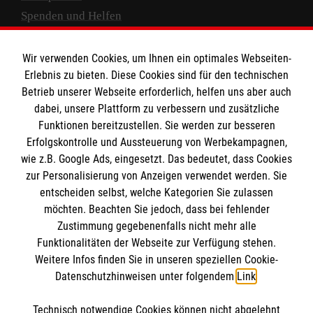
Spenden und Helfen
Spendenkonto
Wir verwenden Cookies, um Ihnen ein optimales Webseiten-
Empfänger: Malteser Hilfsdienst e.V.
Erlebnis zu bieten. Diese Cookies sind für den technischen
Betrieb unserer Webseite erforderlich, helfen uns aber auch
IBAN: DE10 3706 0120 1201 2000 12
dabei, unsere Plattform zu verbessern und zusätzliche
BIC: GENODED 1PA7
Funktionen bereitzustellen. Sie werden zur besseren
Erfolgskontrolle und Aussteuerung von Werbekampagnen,
wie z.B. Google Ads, eingesetzt. Das bedeutet, dass Cookies
zur Personalisierung von Anzeigen verwendet werden. Sie
entscheiden selbst, welche Kategorien Sie zulassen
möchten. Beachten Sie jedoch, dass bei fehlender
Zustimmung gegebenenfalls nicht mehr alle
Funktionalitäten der Webseite zur Verfügung stehen.
Weitere Infos finden Sie in unseren speziellen Cookie-
Newsletter abonnieren
Datenschutzhinweisen unter folgendem
Link
.
Technisch notwendige Cookies können nicht abgelehnt
Cookies verwalten
|
AGB
|
Impressum
|
Datenschutz
|