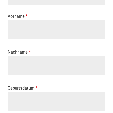
Kostenübernahme erhalten Sie bei der für Sie
zuständigen Berufsgenossenschaft oder
Vorname
*
Unfallkasse.
Nachname
*
Geburtsdatum
*