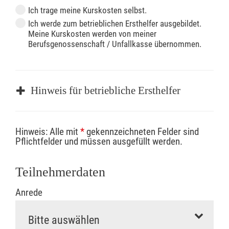
Ich trage meine Kurskosten selbst.
Ich werde zum betrieblichen Ersthelfer ausgebildet.
Meine Kurskosten werden von meiner
Berufsgenossenschaft / Unfallkasse übernommen.
Hinweis für betriebliche Ersthelfer
Sofern Sie ein Kostenübernahmeverfahren
Hinweis: Alle mit
*
gekennzeichneten Felder sind
Ihrer Berufsgenossenschaft / Unfallkasse
Pflichtfelder und müssen ausgefüllt werden.
nutzen, beachten Sie bitte, dass die
Abrechnungsunterlagen spätestens zu
Teilnehmerdaten
Kursbeginn vorliegen müssen. Andernfalls
Anrede
erfolgt eine Abrechnung der vollen Kursgebühr
als Selbstzahler.
Die notwendigen Formulare für die