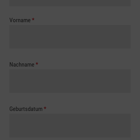
Kostenübernahme erhalten Sie bei der für Sie
zuständigen Berufsgenossenschaft oder
Vorname
*
Unfallkasse.
Nachname
*
Geburtsdatum
*