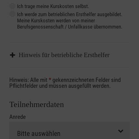
Ich trage meine Kurskosten selbst.
Ich werde zum betrieblichen Ersthelfer ausgebildet.
Meine Kurskosten werden von meiner
Berufsgenossenschaft / Unfallkasse übernommen.
Hinweis für betriebliche Ersthelfer
Sofern Sie ein Kostenübernahmeverfahren
Hinweis: Alle mit
*
gekennzeichneten Felder sind
Ihrer Berufsgenossenschaft / Unfallkasse
Pflichtfelder und müssen ausgefüllt werden.
nutzen, beachten Sie bitte, dass die
Abrechnungsunterlagen spätestens zu
Teilnehmerdaten
Kursbeginn vorliegen müssen. Andernfalls
Anrede
erfolgt eine Abrechnung der vollen Kursgebühr
als Selbstzahler.
Die notwendigen Formulare für die