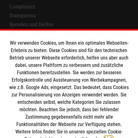
Compliance
Transparenz
Spenden und Helfen
Spendenkonto
Wir verwenden Cookies, um Ihnen ein optimales Webseiten-
Empfänger: Malteser Hilfsdienst e.V.
Erlebnis zu bieten. Diese Cookies sind für den technischen
Betrieb unserer Webseite erforderlich, helfen uns aber auch
IBAN: DE10 3706 0120 1201 2000 12
dabei, unsere Plattform zu verbessern und zusätzliche
BIC: GENODED 1PA7
Funktionen bereitzustellen. Sie werden zur besseren
Erfolgskontrolle und Aussteuerung von Werbekampagnen,
wie z.B. Google Ads, eingesetzt. Das bedeutet, dass Cookies
zur Personalisierung von Anzeigen verwendet werden. Sie
entscheiden selbst, welche Kategorien Sie zulassen
möchten. Beachten Sie jedoch, dass bei fehlender
Zustimmung gegebenenfalls nicht mehr alle
Funktionalitäten der Webseite zur Verfügung stehen.
Weitere Infos finden Sie in unseren speziellen Cookie-
Newsletter abonnieren