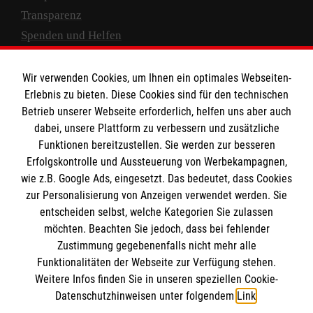
Transparenz
Spenden und Helfen
Spendenkonto
Wir verwenden Cookies, um Ihnen ein optimales Webseiten-
Empfänger: Malteser Hilfsdienst e.V.
Erlebnis zu bieten. Diese Cookies sind für den technischen
Betrieb unserer Webseite erforderlich, helfen uns aber auch
IBAN: DE10 3706 0120 1201 2000 12
dabei, unsere Plattform zu verbessern und zusätzliche
BIC: GENODED 1PA7
Funktionen bereitzustellen. Sie werden zur besseren
Erfolgskontrolle und Aussteuerung von Werbekampagnen,
wie z.B. Google Ads, eingesetzt. Das bedeutet, dass Cookies
zur Personalisierung von Anzeigen verwendet werden. Sie
entscheiden selbst, welche Kategorien Sie zulassen
möchten. Beachten Sie jedoch, dass bei fehlender
Zustimmung gegebenenfalls nicht mehr alle
Funktionalitäten der Webseite zur Verfügung stehen.
Weitere Infos finden Sie in unseren speziellen Cookie-
Newsletter abonnieren
Datenschutzhinweisen unter folgendem
Link
.