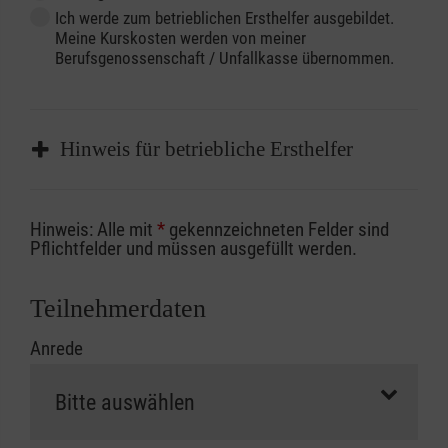
Ich werde zum betrieblichen Ersthelfer ausgebildet.
Meine Kurskosten werden von meiner
Berufsgenossenschaft / Unfallkasse übernommen.
Hinweis für betriebliche Ersthelfer
Sofern Sie ein Kostenübernahmeverfahren
Hinweis: Alle mit
*
gekennzeichneten Felder sind
Ihrer Berufsgenossenschaft / Unfallkasse
Pflichtfelder und müssen ausgefüllt werden.
nutzen, beachten Sie bitte, dass die
Abrechnungsunterlagen spätestens zu
Teilnehmerdaten
Kursbeginn vorliegen müssen. Andernfalls
Anrede
erfolgt eine Abrechnung der vollen Kursgebühr
als Selbstzahler.
Die notwendigen Formulare für die
Kostenübernahme erhalten Sie bei der für Sie