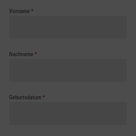
zuständigen Berufsgenossenschaft oder
Vorname
*
Unfallkasse.
Nachname
*
Geburtsdatum
*