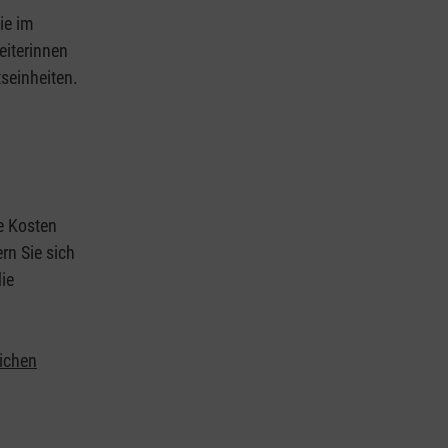
ie im
eiterinnen
tseinheiten.
ie Kosten
rn Sie sich
ie
lichen