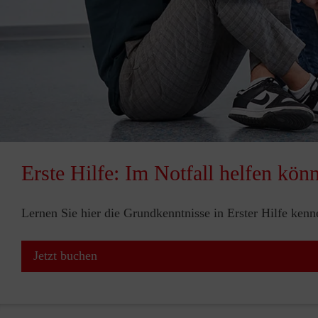
Erste Hilfe: Im Notfall helfen kön
Lernen Sie hier die Grundkenntnisse in Erster Hilfe ken
Jetzt buchen