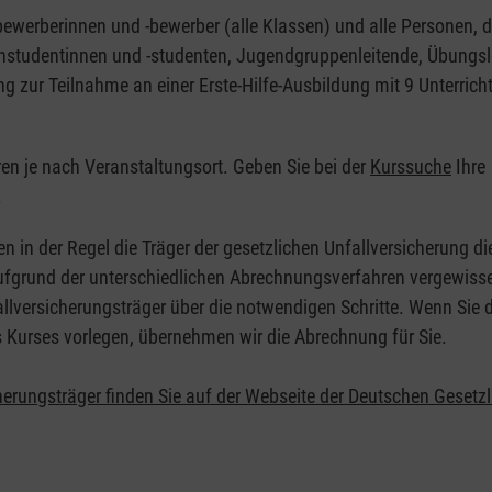
nbewerberinnen und -bewerber (alle Klassen) und alle Personen, d
zinstudentinnen und -studenten, Jugendgruppenleitende, Übungsl
ng zur Teilnahme an einer Erste-Hilfe-Ausbildung mit 9 Unterrich
eren je nach Veranstaltungsort. Geben Sie bei der
Kurssuche
Ihre
.
en in der Regel die Träger der gesetzlichen Unfallversicherung d
 Aufgrund der unterschiedlichen Abrechnungsverfahren vergewisse
allversicherungsträger über die notwendigen Schritte. Wenn Sie d
s Kurses vorlegen, übernehmen wir die Abrechnung für Sie.
herungsträger finden Sie auf der Webseite der Deutschen Gesetz