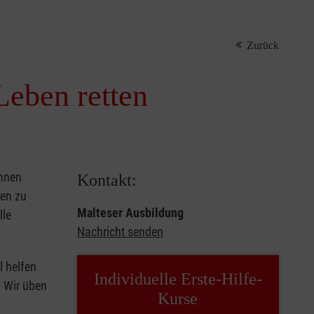
Zurück
Leben retten
önnen
Kontakt:
sen zu
Malteser Ausbildung
lle
Nachricht senden
l helfen
Individuelle Erste-Hilfe-
. Wir üben
Kurse