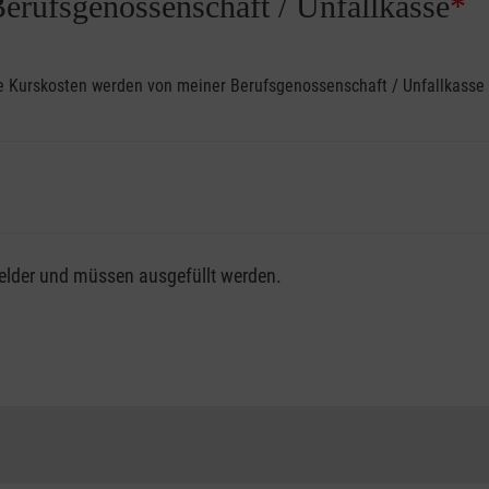
Berufsgenossenschaft / Unfallkasse
*
ine Kurskosten werden von meiner Berufsgenossenschaft / Unfallkas
fsgenossenschaft / Unfallkasse nutzen, beachten Sie bitte, da
felder und müssen ausgefüllt werden.
ng der vollen Kursgebühr als Selbstzahler.
me erhalten Sie bei der für Sie zuständigen Berufsgenossensch