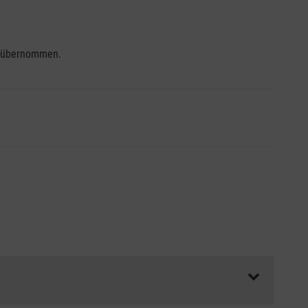
se übernommen.
ss die Abrechnungsunterlagen spätestens zu Kursbeginn
aft oder Unfallkasse.