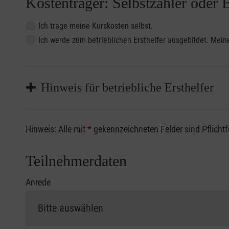
Kostenträger: Selbstzahler oder 
Ich trage meine Kurskosten selbst.
Ich werde zum betrieblichen Ersthelfer ausgebildet. Me
Hinweis für betriebliche Ersthelfer
Sofern Sie ein Kostenübernahmeverfahren Ihrer Beru
Hinweis: Alle mit
*
gekennzeichneten Felder sind Pflicht
vorliegen müssen. Andernfalls erfolgt eine Abrechnu
Die notwendigen Formulare für die Kostenübernah
Teilnehmerdaten
Anrede